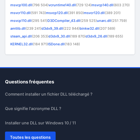
msvcp100.dll
(796 504)
vcruntime140.dll
(729 124)
msvcp140.dll
(603 270)
msvcr110.dll
(591 743)
msvcp120.dll
(391 850)
msvcr120.dll
(389 201)
msvcp110.dll
(295 541)
D3DCompiler_43.dll
(259 525)
unarc.dll
(251 759)
amtlib.dll
(239 241)
d3dx9_39.dll
(222 944)
binkw32.dll
(207 569)
steam_api.dll
(206 353)
d3dx9_30.dll
(189 870)
d3dx9_26.dll
(189 655)
KERNEL32.dll
(184 971)
ISDone.dll
(183 148)
Questions fréquentes
Comment installer un fichier DLL téléchargé ?
Que signifie l'acronyme DLL ?
Installer une DLL sur Windows 10 / 11
Toutes les questions