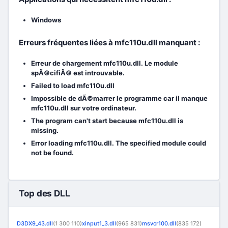
Windows
Erreurs fréquentes liées à mfc110u.dll manquant :
Erreur de chargement mfc110u.dll. Le module
spÃ©cifiÃ© est introuvable.
Failed to load mfc110u.dll
Impossible de dÃ©marrer le programme car il manque
mfc110u.dll sur votre ordinateur.
The program can't start because mfc110u.dll is
missing.
Error loading mfc110u.dll. The specified module could
not be found.
Top des DLL
D3DX9_43.dll
(1 300 110)
xinput1_3.dll
(965 831)
msvcr100.dll
(835 172)