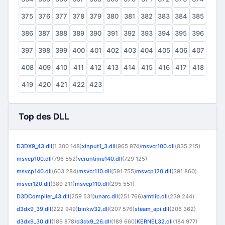
375
376
377
378
379
380
381
382
383
384
385
386
387
388
389
390
391
392
393
394
395
396
397
398
399
400
401
402
403
404
405
406
407
408
409
410
411
412
413
414
415
416
417
418
419
420
421
422
423
Top des DLL
D3DX9_43.dll
(1 300 148)
xinput1_3.dll
(965 874)
msvcr100.dll
(835 215)
msvcp100.dll
(796 552)
vcruntime140.dll
(729 125)
msvcp140.dll
(603 284)
msvcr110.dll
(591 755)
msvcp120.dll
(391 860)
msvcr120.dll
(389 211)
msvcp110.dll
(295 551)
D3DCompiler_43.dll
(259 531)
unarc.dll
(251 766)
amtlib.dll
(239 244)
d3dx9_39.dll
(222 949)
binkw32.dll
(207 576)
steam_api.dll
(206 362)
d3dx9_30.dll
(189 878)
d3dx9_26.dll
(189 660)
KERNEL32.dll
(184 977)