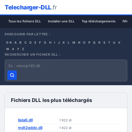
Telecharger-DLL
.fr
Tous les fichiers DLL
Installer une DLL
Top téléchargements
FAQ /
PARCOURIR PAR LETTRE :
0-9
A
B
C
D
E
F
G
H
I
J
K
L
M
N
O
P
Q
R
S
T
U
V
W
X
Y
Z
RECHERCHER UN FICHIER DLL :
Nom du fichier DLL
Fichiers DLL les plus téléchargés
lipla6.dll
1 922 dl
mdt2gddo.dll
1 922 dl