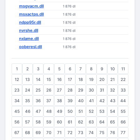
msgvacm.dll
1 876 dl
msxactps.dll
1 876 dl
ndpp95r.dll
1 876 dl
nvrshe.dll
1 876 dl
nxlame.dll
1 876 dl
ooberesl.dll
1 876 dl
1
2
3
4
5
6
7
8
9
10
11
12
13
14
15
16
17
18
19
20
21
22
23
24
25
26
27
28
29
30
31
32
33
34
35
36
37
38
39
40
41
42
43
44
45
46
47
48
49
50
51
52
53
54
55
56
57
58
59
60
61
62
63
64
65
66
67
68
69
70
71
72
73
74
75
76
77