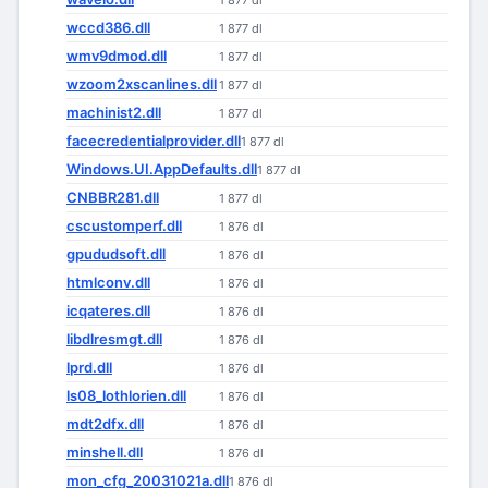
1 877 dl
wccd386.dll
1 877 dl
wmv9dmod.dll
1 877 dl
wzoom2xscanlines.dll
1 877 dl
machinist2.dll
1 877 dl
facecredentialprovider.dll
1 877 dl
Windows.UI.AppDefaults.dll
1 877 dl
CNBBR281.dll
1 877 dl
cscustomperf.dll
1 876 dl
gpududsoft.dll
1 876 dl
htmlconv.dll
1 876 dl
icqateres.dll
1 876 dl
libdlresmgt.dll
1 876 dl
lprd.dll
1 876 dl
ls08_lothlorien.dll
1 876 dl
mdt2dfx.dll
1 876 dl
minshell.dll
1 876 dl
mon_cfg_20031021a.dll
1 876 dl