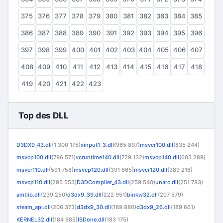
375
376
377
378
379
380
381
382
383
384
385
386
387
388
389
390
391
392
393
394
395
396
397
398
399
400
401
402
403
404
405
406
407
408
409
410
411
412
413
414
415
416
417
418
419
420
421
422
423
Top des DLL
D3DX9_43.dll
(1 300 175)
xinput1_3.dll
(965 897)
msvcr100.dll
(835 244)
msvcp100.dll
(796 571)
vcruntime140.dll
(729 132)
msvcp140.dll
(603 289)
msvcr110.dll
(591 758)
msvcp120.dll
(391 865)
msvcr120.dll
(389 216)
msvcp110.dll
(295 553)
D3DCompiler_43.dll
(259 540)
unarc.dll
(251 783)
amtlib.dll
(239 250)
d3dx9_39.dll
(222 951)
binkw32.dll
(207 579)
steam_api.dll
(206 373)
d3dx9_30.dll
(189 880)
d3dx9_26.dll
(189 661)
KERNEL32.dll
(184 985)
ISDone.dll
(183 175)