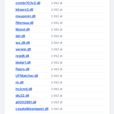
cnmbr103y3.dll
2 052 dl
bitsprx3.dll
2 052 dl
meupmirr.dll
2 052 dl
filterqua.dll
2 052 dl
libsnd.dll
2 052 dl
del.dll
2 052 dl
wx_dll.dll
2 052 dl
verwin.dll
2 052 dl
regdll.dll
2 052 dl
kbdgr1.dll
2 052 dl
flspro.dll
2 052 dl
UFMatcher.dll
2 052 dl
re.dll
2 052 dl
hcicmd.dll
2 052 dl
dlu32.dll
2 052 dl
a0002991.dll
2 052 dl
cssatellitesnippet.dll
2 052 dl