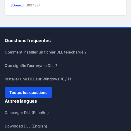
ISDone.dll
(183 138)
Questions fréquentes
Comment installer un fichier DLL téléchargé ?
Que signifie l'acronyme DLL ?
Installer une DLL sur Windows 10 / 11
Toutes les questions
Autres langues
Descargar DLL (Español)
Download DLL (English)