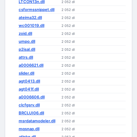
LTCON13n.dll
2 052 dl
csformssnippet.dll
2 052 dl
ateima32.dll
2 052 dl
wc001019.dll
2 052 dl
zoid.dll
2 052 dl
umpo.dll
2 052 dl
p2isal.dll
2 052 dl
attrs.dll
2 052 dl
a0006621.dll
2 052 dl
slider.dll
2 052 dl
agt0413.dll
2 052 dl
agt041f.dll
2 052 dl
a0006606.dll
2 052 dl
clcfgsrv.dll
2 052 dl
BRCLUI06.dll
2 052 dl
msrdatamodeler.dll
2 052 dl
mqsnap.dll
2 052 dl
atlpkg.dll