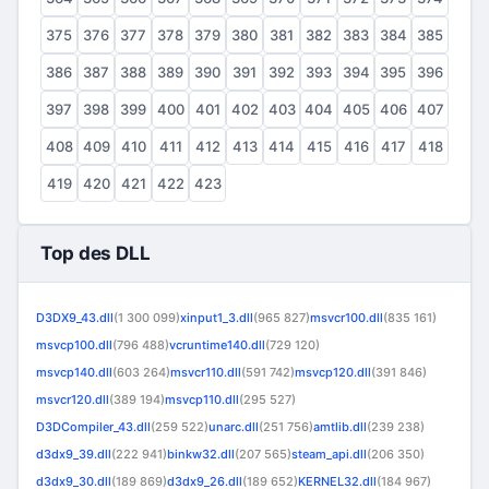
375
376
377
378
379
380
381
382
383
384
385
386
387
388
389
390
391
392
393
394
395
396
397
398
399
400
401
402
403
404
405
406
407
408
409
410
411
412
413
414
415
416
417
418
419
420
421
422
423
Top des DLL
D3DX9_43.dll
(1 300 099)
xinput1_3.dll
(965 827)
msvcr100.dll
(835 161)
msvcp100.dll
(796 488)
vcruntime140.dll
(729 120)
msvcp140.dll
(603 264)
msvcr110.dll
(591 742)
msvcp120.dll
(391 846)
msvcr120.dll
(389 194)
msvcp110.dll
(295 527)
D3DCompiler_43.dll
(259 522)
unarc.dll
(251 756)
amtlib.dll
(239 238)
d3dx9_39.dll
(222 941)
binkw32.dll
(207 565)
steam_api.dll
(206 350)
d3dx9_30.dll
(189 869)
d3dx9_26.dll
(189 652)
KERNEL32.dll
(184 967)