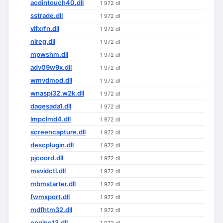
acdintouch40.dll
1 972 dl
sstrade.dll
1 972 dl
vifxrfn.dll
1 972 dl
nlreg.dll
1 972 dl
mpwshm.dll
1 972 dl
adv09w9x.dll
1 972 dl
wmvdmod.dll
1 972 dl
wnaspi32.w2k.dll
1 972 dl
dagesada1.dll
1 972 dl
lmpclmd4.dll
1 972 dl
screencapture.dll
1 972 dl
descplugin.dll
1 972 dl
pjcoord.dll
1 972 dl
msvidctl.dll
1 972 dl
mbmstarter.dll
1 972 dl
fwmxport.dll
1 972 dl
mdfhtm32.dll
1 972 dl
engine13.dll