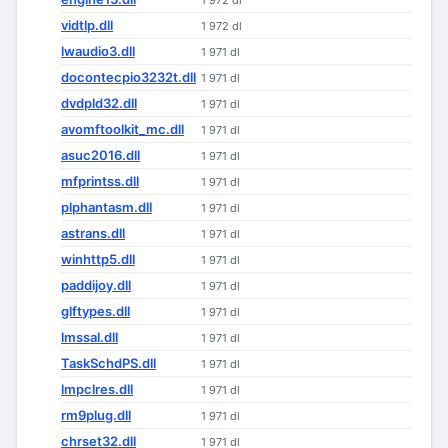
1 972 dl
vidtlp.dll
1 972 dl
lwaudio3.dll
1 971 dl
docontecpio3232t.dll
1 971 dl
dvdpld32.dll
1 971 dl
avomftoolkit_mc.dll
1 971 dl
asuc2016.dll
1 971 dl
mfprintss.dll
1 971 dl
plphantasm.dll
1 971 dl
astrans.dll
1 971 dl
winhttp5.dll
1 971 dl
paddijoy.dll
1 971 dl
glftypes.dll
1 971 dl
lmssal.dll
1 971 dl
TaskSchdPS.dll
1 971 dl
lmpclres.dll
1 971 dl
rm9plug.dll
1 971 dl
chrset32.dll
1 971 dl