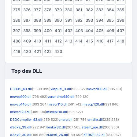
375
376
377
378
379
380
381
382
383
384
385
386
387
388
389
390
391
392
393
394
395
396
397
398
399
400
401
402
403
404
405
406
407
408
409
410
411
412
413
414
415
416
417
418
419
420
421
422
423
Top des DLL
D3DX9_43.dll
(1 300 099)
xinput1_3.dll
(965 827)
msvcr100.dll
(835 161)
msvcp100.dll
(796 492)
vcruntime140.dll
(729 120)
msvcp140.dll
(603 264)
msvcr110.dll
(591 742)
msvcp120.dll
(391 846)
msvcr120.dll
(389 194)
msvcp110.dll
(295 527)
D3DCompiler_43.dll
(259 522)
unarc.dll
(251 756)
amtlib.dll
(239 238)
d3dx9_39.dll
(222 941)
binkw32.dll
(207 565)
steam_api.dll
(206 350)
d3dx9_30.dll
(189 869)
d3dx9_26.dll
(189 652)
KERNEL32.dll
(184 967)