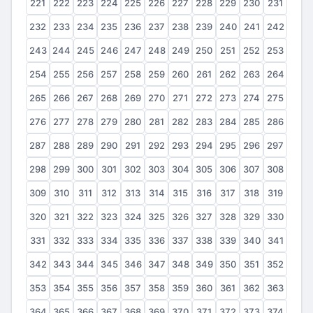
221
222
223
224
225
226
227
228
229
230
231
232
233
234
235
236
237
238
239
240
241
242
243
244
245
246
247
248
249
250
251
252
253
254
255
256
257
258
259
260
261
262
263
264
265
266
267
268
269
270
271
272
273
274
275
276
277
278
279
280
281
282
283
284
285
286
287
288
289
290
291
292
293
294
295
296
297
298
299
300
301
302
303
304
305
306
307
308
309
310
311
312
313
314
315
316
317
318
319
320
321
322
323
324
325
326
327
328
329
330
331
332
333
334
335
336
337
338
339
340
341
342
343
344
345
346
347
348
349
350
351
352
353
354
355
356
357
358
359
360
361
362
363
364
365
366
367
368
369
370
371
372
373
374