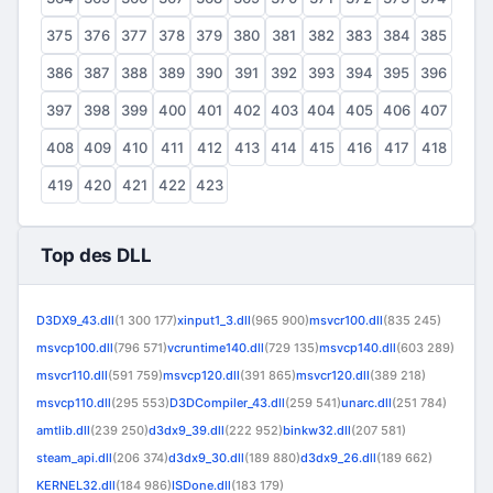
375
376
377
378
379
380
381
382
383
384
385
386
387
388
389
390
391
392
393
394
395
396
397
398
399
400
401
402
403
404
405
406
407
408
409
410
411
412
413
414
415
416
417
418
419
420
421
422
423
Top des DLL
D3DX9_43.dll
(1 300 177)
xinput1_3.dll
(965 900)
msvcr100.dll
(835 245)
msvcp100.dll
(796 571)
vcruntime140.dll
(729 135)
msvcp140.dll
(603 289)
msvcr110.dll
(591 759)
msvcp120.dll
(391 865)
msvcr120.dll
(389 218)
msvcp110.dll
(295 553)
D3DCompiler_43.dll
(259 541)
unarc.dll
(251 784)
amtlib.dll
(239 250)
d3dx9_39.dll
(222 952)
binkw32.dll
(207 581)
steam_api.dll
(206 374)
d3dx9_30.dll
(189 880)
d3dx9_26.dll
(189 662)
KERNEL32.dll
(184 986)
ISDone.dll
(183 179)