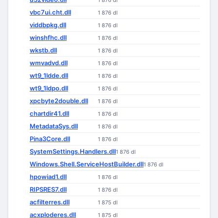
1 876 dl
vbc7ui.cht.dll
1 876 dl
viddbpkg.dll
1 876 dl
winshfhc.dll
1 876 dl
wkstb.dll
1 876 dl
wmvadvd.dll
1 876 dl
wt9_1ldde.dll
1 876 dl
wt9_1ldpo.dll
1 876 dl
xpcbyte2double.dll
1 876 dl
chartdir41.dll
1 876 dl
MetadataSys.dll
1 876 dl
Pina3Core.dll
1 876 dl
SystemSettings.Handlers.dll
1 876 dl
Windows.Shell.ServiceHostBuilder.dll
1 876 dl
hpowiad1.dll
1 876 dl
RIPSRES7.dll
1 876 dl
acfilterres.dll
1 875 dl
acxploderes.dll
1 875 dl