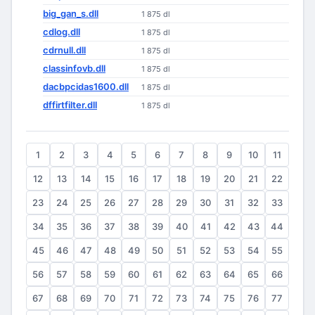
big_gan_s.dll
1 875 dl
cdlog.dll
1 875 dl
cdrnull.dll
1 875 dl
classinfovb.dll
1 875 dl
dacbpcidas1600.dll
1 875 dl
dffirtfilter.dll
1 875 dl
1
2
3
4
5
6
7
8
9
10
11
12
13
14
15
16
17
18
19
20
21
22
23
24
25
26
27
28
29
30
31
32
33
34
35
36
37
38
39
40
41
42
43
44
45
46
47
48
49
50
51
52
53
54
55
56
57
58
59
60
61
62
63
64
65
66
67
68
69
70
71
72
73
74
75
76
77