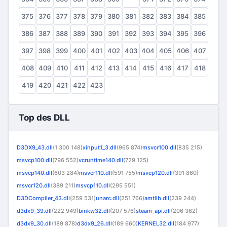
375
376
377
378
379
380
381
382
383
384
385
386
387
388
389
390
391
392
393
394
395
396
397
398
399
400
401
402
403
404
405
406
407
408
409
410
411
412
413
414
415
416
417
418
419
420
421
422
423
Top des DLL
D3DX9_43.dll
(1 300 148)
xinput1_3.dll
(965 874)
msvcr100.dll
(835 215)
msvcp100.dll
(796 552)
vcruntime140.dll
(729 125)
msvcp140.dll
(603 284)
msvcr110.dll
(591 755)
msvcp120.dll
(391 860)
msvcr120.dll
(389 211)
msvcp110.dll
(295 551)
D3DCompiler_43.dll
(259 531)
unarc.dll
(251 766)
amtlib.dll
(239 244)
d3dx9_39.dll
(222 949)
binkw32.dll
(207 576)
steam_api.dll
(206 362)
d3dx9_30.dll
(189 878)
d3dx9_26.dll
(189 660)
KERNEL32.dll
(184 977)