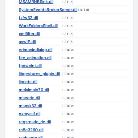
MSAMRNBSink.dll
1 811 dl
SystemEventsBrokerServer.dll
1 811 dl
txfw32.dll
1 811 dl
WorkFoldersShell.dll
1 811 dl
xmlfilter.dll
1 811 dl
aswIP.dll
1 811 dl
erimoviedialog.dll
1 810 dl
fire_animation.dll
1 810 dl
fpnwclnt.dll
1 810 dl
libgestures_plugin.dll
1 810 dl
limintc.dll
1 810 dl
mclxlmain70.dll
1 810 dl
mscorie.dll
1 810 dl
mspsk32.dll
1 810 dl
nxmyasf.dll
1 810 dl
regsresde_de.dll
1 810 dl
rn5c3260.dll
1 810 dl
rsobjects.dll