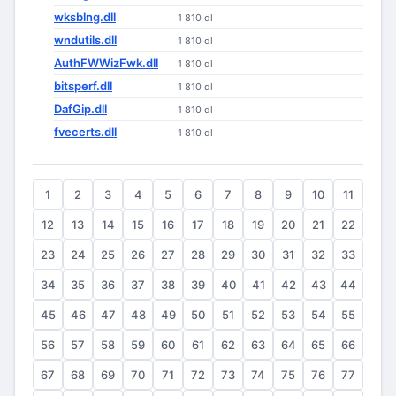
wksblng.dll
1 810 dl
wndutils.dll
1 810 dl
AuthFWWizFwk.dll
1 810 dl
bitsperf.dll
1 810 dl
DafGip.dll
1 810 dl
fvecerts.dll
1 810 dl
1
2
3
4
5
6
7
8
9
10
11
12
13
14
15
16
17
18
19
20
21
22
23
24
25
26
27
28
29
30
31
32
33
34
35
36
37
38
39
40
41
42
43
44
45
46
47
48
49
50
51
52
53
54
55
56
57
58
59
60
61
62
63
64
65
66
67
68
69
70
71
72
73
74
75
76
77