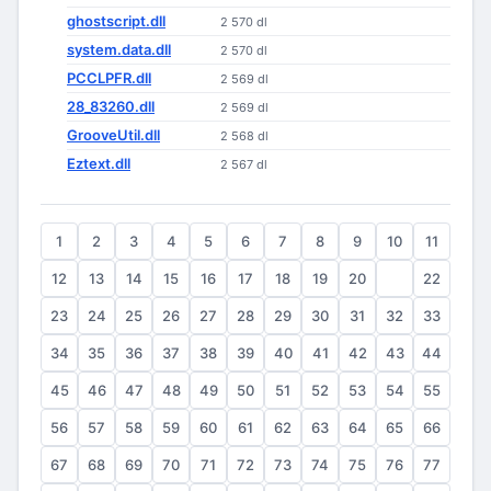
ghostscript.dll
2 570 dl
system.data.dll
2 570 dl
PCCLPFR.dll
2 569 dl
28_83260.dll
2 569 dl
GrooveUtil.dll
2 568 dl
Eztext.dll
2 567 dl
1
2
3
4
5
6
7
8
9
10
11
12
13
14
15
16
17
18
19
20
21
22
23
24
25
26
27
28
29
30
31
32
33
34
35
36
37
38
39
40
41
42
43
44
45
46
47
48
49
50
51
52
53
54
55
56
57
58
59
60
61
62
63
64
65
66
67
68
69
70
71
72
73
74
75
76
77