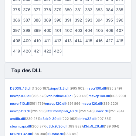
375
376
377
378
379
380
381
382
383
384
385
386
387
388
389
390
391
392
393
394
395
396
397
398
399
400
401
402
403
404
405
406
407
408
409
410
411
412
413
414
415
416
417
418
419
420
421
422
423
Top des DLL
D3DX9_43.dll
(1 300 187)
xinput1_3.dll
(965 903)
msvcr100.dll
(835 249)
msvcp100.dll
(796 578)
vcruntime140.dll
(729 138)
msvcp140.dll
(603 290)
msvcr110.dll
(591 759)
msvcp120.dll
(391 866)
msvcr120.dll
(389 220)
msvcp110.dll
(295 556)
D3DCompiler_43.dll
(259 546)
unarc.dll
(251 784)
amtlib.dll
(239 251)
d3dx9_39.dll
(222 952)
binkw32.dll
(207 581)
steam_api.dll
(206 377)
d3dx9_30.dll
(189 882)
d3dx9_26.dll
(189 664)
KERNEL32.dll
(184 988)
ISDone.dll
(183 180)