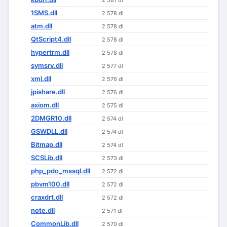
2 581 dl
1SMS.dll
2 578 dl
atm.dll
2 578 dl
QtScript4.dll
2 578 dl
hypertrm.dll
2 578 dl
symsrv.dll
2 577 dl
xml.dll
2 576 dl
jpishare.dll
2 576 dl
axiom.dll
2 575 dl
2DMGR10.dll
2 574 dl
GSWDLL.dll
2 574 dl
Bitmap.dll
2 574 dl
SCSLib.dll
2 573 dl
php_pdo_mssql.dll
2 572 dl
pbvm100.dll
2 572 dl
craxdrt.dll
2 572 dl
note.dll
2 571 dl
CommonLib.dll
2 570 dl