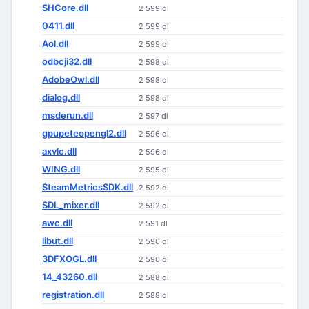
SHCore.dll
2 599 dl
0411.dll
2 599 dl
Aol.dll
2 599 dl
odbcji32.dll
2 598 dl
AdobeOwl.dll
2 598 dl
dialog.dll
2 598 dl
msderun.dll
2 597 dl
gpupeteopengl2.dll
2 596 dl
axvlc.dll
2 596 dl
WING.dll
2 595 dl
SteamMetricsSDK.dll
2 592 dl
SDL_mixer.dll
2 592 dl
awc.dll
2 591 dl
libut.dll
2 590 dl
3DFXOGL.dll
2 590 dl
14_43260.dll
2 588 dl
registration.dll
2 588 dl