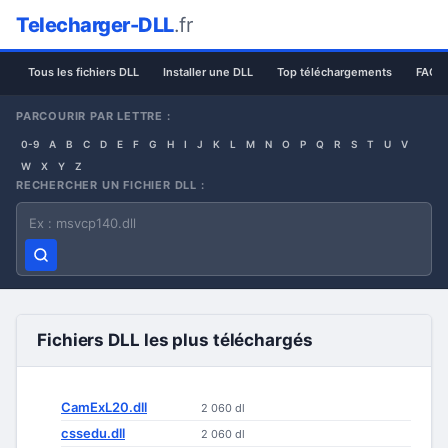
Telecharger-DLL
.fr
Tous les fichiers DLL
Installer une DLL
Top téléchargements
FAQ /
PARCOURIR PAR LETTRE :
0-9
A
B
C
D
E
F
G
H
I
J
K
L
M
N
O
P
Q
R
S
T
U
V
W
X
Y
Z
RECHERCHER UN FICHIER DLL :
Nom du fichier DLL
Fichiers DLL les plus téléchargés
CamExL20.dll
2 060 dl
cssedu.dll
2 060 dl