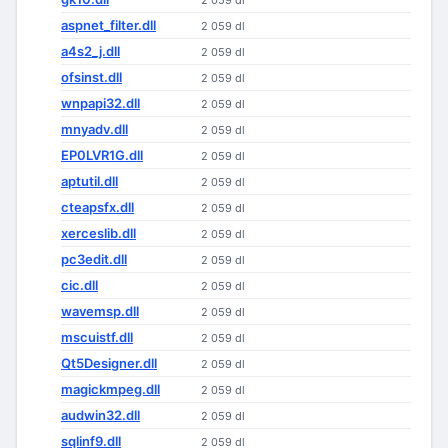
2 059 dl
aspnet_filter.dll
2 059 dl
a4s2_j.dll
2 059 dl
ofsinst.dll
2 059 dl
wnpapi32.dll
2 059 dl
mnyadv.dll
2 059 dl
EP0LVR1G.dll
2 059 dl
aptutil.dll
2 059 dl
cteapsfx.dll
2 059 dl
xerceslib.dll
2 059 dl
pc3edit.dll
2 059 dl
cic.dll
2 059 dl
wavemsp.dll
2 059 dl
mscuistf.dll
2 059 dl
Qt5Designer.dll
2 059 dl
magickmpeg.dll
2 059 dl
audwin32.dll
2 059 dl
sqlinf9.dll
2 059 dl