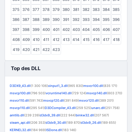
375
376
377
378
379
380
381
382
383
384
385
386
387
388
389
390
391
392
393
394
395
396
397
398
399
400
401
402
403
404
405
406
407
408
409
410
411
412
413
414
415
416
417
418
419
420
421
422
423
Top des DLL
D3DX9_43.dll
(1 300 106)
xinput1_3.dll
(965 830)
msvcr100.dll
(835 171)
msvcp100.dll
(796 503)
vcruntime140.dll
(729 124)
msvcp140.dll
(603 270)
msvcr110.dll
(591 743)
msvcp120.dll
(391 849)
msvcr120.dll
(389 201)
msvcp110.dll
(295 541)
D3DCompiler_43.dll
(259 525)
unarc.dll
(251 758)
amtlib.dll
(239 239)
d3dx9_39.dll
(222 944)
binkw32.dll
(207 567)
steam_api.dll
(206 353)
d3dx9_30.dll
(189 870)
d3dx9_26.dll
(189 655)
KERNEL32.dll
(184 969)
ISDone.dll
(183 146)