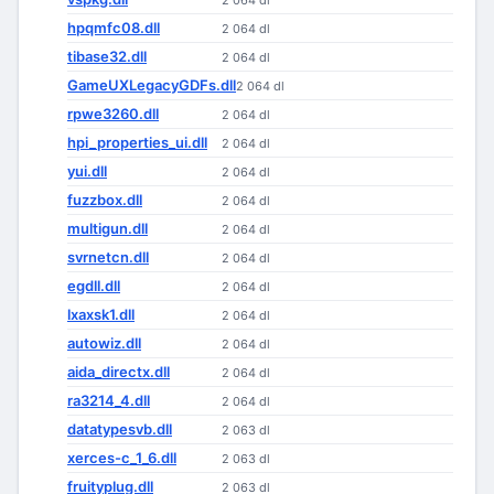
2 064 dl
hpqmfc08.dll
2 064 dl
tibase32.dll
2 064 dl
GameUXLegacyGDFs.dll
2 064 dl
rpwe3260.dll
2 064 dl
hpi_properties_ui.dll
2 064 dl
yui.dll
2 064 dl
fuzzbox.dll
2 064 dl
multigun.dll
2 064 dl
svrnetcn.dll
2 064 dl
egdll.dll
2 064 dl
lxaxsk1.dll
2 064 dl
autowiz.dll
2 064 dl
aida_directx.dll
2 064 dl
ra3214_4.dll
2 064 dl
datatypesvb.dll
2 063 dl
xerces-c_1_6.dll
2 063 dl
fruityplug.dll
2 063 dl