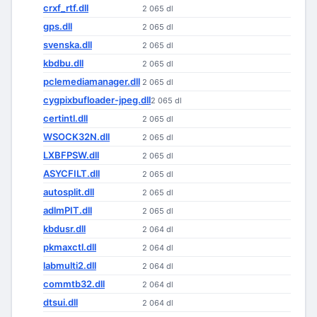
crxf_rtf.dll
2 065 dl
gps.dll
2 065 dl
svenska.dll
2 065 dl
kbdbu.dll
2 065 dl
pclemediamanager.dll
2 065 dl
cygpixbufloader-jpeg.dll
2 065 dl
certintl.dll
2 065 dl
WSOCK32N.dll
2 065 dl
LXBFPSW.dll
2 065 dl
ASYCFILT.dll
2 065 dl
autosplit.dll
2 065 dl
adlmPIT.dll
2 065 dl
kbdusr.dll
2 064 dl
pkmaxctl.dll
2 064 dl
labmulti2.dll
2 064 dl
commtb32.dll
2 064 dl
dtsui.dll
2 064 dl