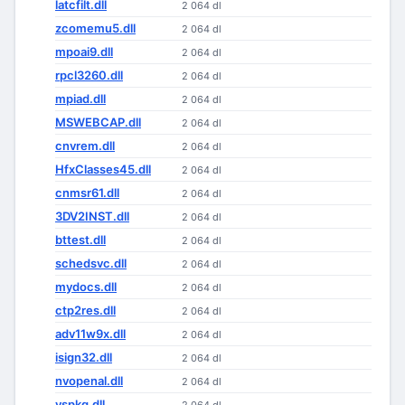
latcfilt.dll
2 064 dl
zcomemu5.dll
2 064 dl
mpoai9.dll
2 064 dl
rpcl3260.dll
2 064 dl
mpiad.dll
2 064 dl
MSWEBCAP.dll
2 064 dl
cnvrem.dll
2 064 dl
HfxClasses45.dll
2 064 dl
cnmsr61.dll
2 064 dl
3DV2INST.dll
2 064 dl
bttest.dll
2 064 dl
schedsvc.dll
2 064 dl
mydocs.dll
2 064 dl
ctp2res.dll
2 064 dl
adv11w9x.dll
2 064 dl
isign32.dll
2 064 dl
nvopenal.dll
2 064 dl
vspkg.dll