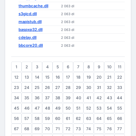
thumbcache.dll
2 063 dl
s3gicd.dll
2 063 dl
mapistub.dll
2 063 dl
baspxp32.dll
2 063 dl
cdelay.dll
2 063 dl
bbcore20.dll
2 063 dl
1
2
3
4
5
6
7
8
9
10
11
12
13
14
15
16
17
18
19
20
21
22
23
24
25
26
27
28
29
30
31
32
33
34
35
36
37
38
39
40
41
42
43
44
45
46
47
48
49
50
51
52
53
54
55
56
57
58
59
60
61
62
63
64
65
66
67
68
69
70
71
72
73
74
75
76
77