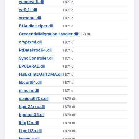
wmdevctl.dll
1 871 dl
wt9_1li.dll
1 871 dl
xrxscnui.dll
1 871 dl
BtAudioHelper.dll
1 871 dl
CredentialMigrationHandler.dll
1 871 dl
cryptxml.dll
1 871 dl
RtDataProc64.dll
1 871 dl
SyncController.dll
1 871 dl
EP0LVRAE.dll
1 871 dl
HalExtIntcUartDMA.dll
1 871 dl
libcurl64.dll
1 871 dl
nlmcim.dll
1 871 dl
danipci670x.dll
1 870 dl
hpm24rxc.dll
1 870 dl
hpocps05.dll
1 870 dl
lfitg12n.dll
1 870 dl
Ltpnt13n.dll
1 870 dl
lwpapin.dll