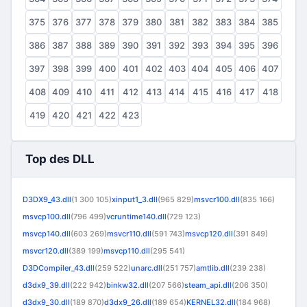
375
376
377
378
379
380
381
382
383
384
385
386
387
388
389
390
391
392
393
394
395
396
397
398
399
400
401
402
403
404
405
406
407
408
409
410
411
412
413
414
415
416
417
418
419
420
421
422
423
Top des DLL
D3DX9_43.dll
(1 300 105)
xinput1_3.dll
(965 829)
msvcr100.dll
(835 166)
msvcp100.dll
(796 499)
vcruntime140.dll
(729 123)
msvcp140.dll
(603 269)
msvcr110.dll
(591 743)
msvcp120.dll
(391 849)
msvcr120.dll
(389 199)
msvcp110.dll
(295 541)
D3DCompiler_43.dll
(259 522)
unarc.dll
(251 757)
amtlib.dll
(239 238)
d3dx9_39.dll
(222 942)
binkw32.dll
(207 566)
steam_api.dll
(206 350)
d3dx9_30.dll
(189 870)
d3dx9_26.dll
(189 654)
KERNEL32.dll
(184 968)