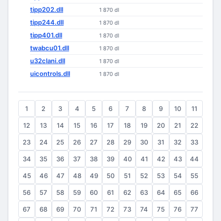
tipp202.dll
1 870 dl
tipp244.dll
1 870 dl
tipp401.dll
1 870 dl
twabcu01.dll
1 870 dl
u32clani.dll
1 870 dl
uicontrols.dll
1 870 dl
1
2
3
4
5
6
7
8
9
10
11
12
13
14
15
16
17
18
19
20
21
22
23
24
25
26
27
28
29
30
31
32
33
34
35
36
37
38
39
40
41
42
43
44
45
46
47
48
49
50
51
52
53
54
55
56
57
58
59
60
61
62
63
64
65
66
67
68
69
70
71
72
73
74
75
76
77