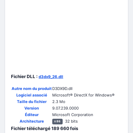
Fichier DLL :
d3dx9_26.dll
Autre nom du produit
D3DX9D.dll
Logiciel associé
Microsoft® DirectX for Windows®
Taille du fichier
2.3 Mo
Version
9.07.239.0000
Éditeur
Microsoft Corporation
Architecture
32 bits
x86
Fichier téléchargé
189 660
fois