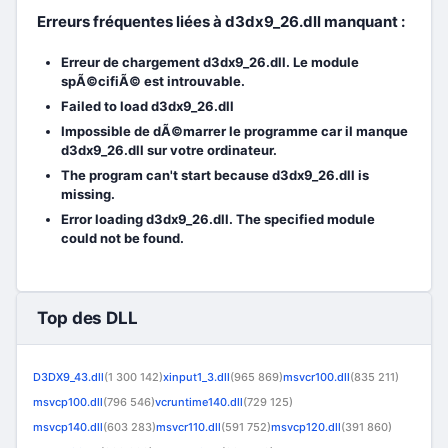
Erreurs fréquentes liées à d3dx9_26.dll manquant :
Erreur de chargement d3dx9_26.dll. Le module
spÃ©cifiÃ© est introuvable.
Failed to load d3dx9_26.dll
Impossible de dÃ©marrer le programme car il manque
d3dx9_26.dll sur votre ordinateur.
The program can't start because d3dx9_26.dll is
missing.
Error loading d3dx9_26.dll. The specified module
could not be found.
Top des DLL
D3DX9_43.dll
(1 300 142)
xinput1_3.dll
(965 869)
msvcr100.dll
(835 211)
msvcp100.dll
(796 546)
vcruntime140.dll
(729 125)
msvcp140.dll
(603 283)
msvcr110.dll
(591 752)
msvcp120.dll
(391 860)