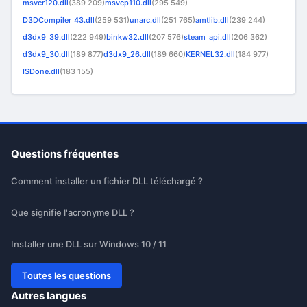
msvcr120.dll
(389 209)
msvcp110.dll
(295 549)
D3DCompiler_43.dll
(259 531)
unarc.dll
(251 765)
amtlib.dll
(239 244)
d3dx9_39.dll
(222 949)
binkw32.dll
(207 576)
steam_api.dll
(206 362)
d3dx9_30.dll
(189 877)
d3dx9_26.dll
(189 660)
KERNEL32.dll
(184 977)
ISDone.dll
(183 155)
Questions fréquentes
Comment installer un fichier DLL téléchargé ?
Que signifie l'acronyme DLL ?
Installer une DLL sur Windows 10 / 11
Toutes les questions
Autres langues