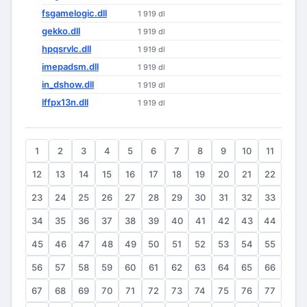
fsgamelogic.dll
1 919 dl
gekko.dll
1 919 dl
hpqsrvlc.dll
1 919 dl
imepadsm.dll
1 919 dl
in_dshow.dll
1 919 dl
lffpx13n.dll
1 919 dl
1
2
3
4
5
6
7
8
9
10
11
12
13
14
15
16
17
18
19
20
21
22
23
24
25
26
27
28
29
30
31
32
33
34
35
36
37
38
39
40
41
42
43
44
45
46
47
48
49
50
51
52
53
54
55
56
57
58
59
60
61
62
63
64
65
66
67
68
69
70
71
72
73
74
75
76
77