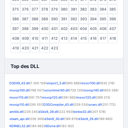
375
376
377
378
379
380
381
382
383
384
385
386
387
388
389
390
391
392
393
394
395
396
397
398
399
400
401
402
403
404
405
406
407
408
409
410
411
412
413
414
415
416
417
418
419
420
421
422
423
Top des DLL
D3DX9_43.dll
(1 300 159)
xinput1_3.dll
(965 886)
msvcr100.dll
(835 219)
msvcp100.dll
(796 557)
vcruntime140.dll
(729 126)
msvcp140.dll
(603 286)
msvcr110.dll
(591 757)
msvcp120.dll
(391 860)
msvcr120.dll
(389 213)
msvcp110.dll
(295 551)
D3DCompiler_43.dll
(259 534)
unarc.dll
(251 772)
amtlib.dll
(239 245)
d3dx9_39.dll
(222 950)
binkw32.dll
(207 578)
steam_api.dll
(206 369)
d3dx9_30.dll
(189 879)
d3dx9_26.dll
(189 660)
KERNEL32.dll
(184 982)
ISDone.dll
(183 162)