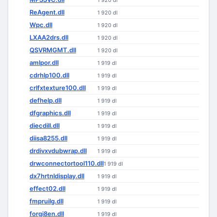
1 920 dl
ReAgent.dll
1 920 dl
Wpc.dll
1 920 dl
LXAA2drs.dll
1 920 dl
QSVRMGMT.dll
1 920 dl
amlpor.dll
1 919 dl
cdrhlp100.dll
1 919 dl
crlfxtexture100.dll
1 919 dl
defhelp.dll
1 919 dl
dfgraphics.dll
1 919 dl
diecdill.dll
1 919 dl
diisa8255.dll
1 919 dl
drdivxvdubwrap.dll
1 919 dl
drwconnectortool110.dll
1 919 dl
dx7hrtnldisplay.dll
1 919 dl
effect02.dll
1 919 dl
fmpruilg.dll
1 919 dl
forgi8en.dll
1 919 dl