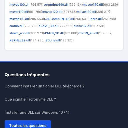
msvcp100.dll
(796 571)
vcruntime140.dll
(729 134)
msvcp140.dll
(603 289)
msvcr110.dll
(591 759)
msvcp120.dll
(391 865)
msvcr120.dll
(389 217)
msvcp110.dll
(295 553)
D3DCompiler_43.dll
(259 541)
unarc.dll
(251 784)
amtlib.dll
(239 250)
d3dx9_39.dll
(222 952)
binkw32.dll
(207 581)
steam_api.dll
(206 373)
d3dx9_30.dll
(189 880)
d3dx9_26.dll
(189 662)
KERNEL32.dll
(184 985)
ISDone.dll
(183 175)
Questions fréquentes
Comment installer un fichier DLL téléchargé ?
Que signifie l'acronyme DLL ?
Installer une DLL sur Windows 10 / 11
Toutes les questions