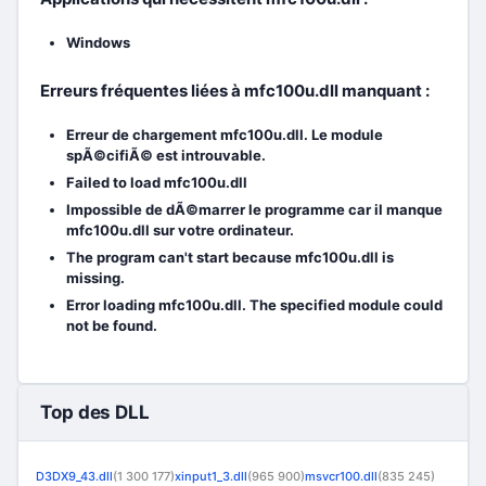
Windows
Erreurs fréquentes liées à mfc100u.dll manquant :
Erreur de chargement mfc100u.dll. Le module
spÃ©cifiÃ© est introuvable.
Failed to load mfc100u.dll
Impossible de dÃ©marrer le programme car il manque
mfc100u.dll sur votre ordinateur.
The program can't start because mfc100u.dll is
missing.
Error loading mfc100u.dll. The specified module could
not be found.
Top des DLL
D3DX9_43.dll
(1 300 177)
xinput1_3.dll
(965 900)
msvcr100.dll
(835 245)