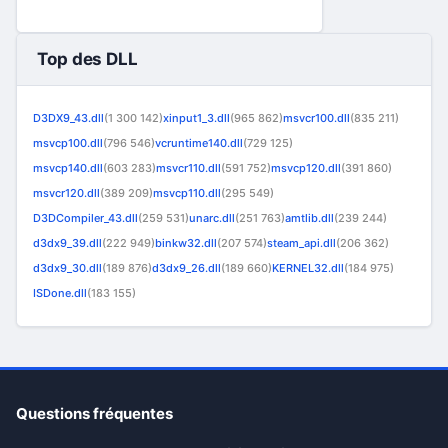
Top des DLL
D3DX9_43.dll
(1 300 142)
xinput1_3.dll
(965 862)
msvcr100.dll
(835 211)
msvcp100.dll
(796 546)
vcruntime140.dll
(729 125)
msvcp140.dll
(603 283)
msvcr110.dll
(591 752)
msvcp120.dll
(391 860)
msvcr120.dll
(389 209)
msvcp110.dll
(295 549)
D3DCompiler_43.dll
(259 531)
unarc.dll
(251 763)
amtlib.dll
(239 244)
d3dx9_39.dll
(222 949)
binkw32.dll
(207 574)
steam_api.dll
(206 362)
d3dx9_30.dll
(189 876)
d3dx9_26.dll
(189 660)
KERNEL32.dll
(184 975)
ISDone.dll
(183 155)
Questions fréquentes