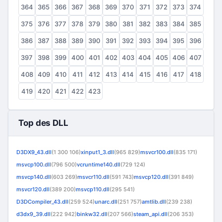
364
365
366
367
368
369
370
371
372
373
374
375
376
377
378
379
380
381
382
383
384
385
386
387
388
389
390
391
392
393
394
395
396
397
398
399
400
401
402
403
404
405
406
407
408
409
410
411
412
413
414
415
416
417
418
419
420
421
422
423
Top des DLL
D3DX9_43.dll
(1 300 106)
xinput1_3.dll
(965 829)
msvcr100.dll
(835 171)
msvcp100.dll
(796 500)
vcruntime140.dll
(729 124)
msvcp140.dll
(603 269)
msvcr110.dll
(591 743)
msvcp120.dll
(391 849)
msvcr120.dll
(389 200)
msvcp110.dll
(295 541)
D3DCompiler_43.dll
(259 524)
unarc.dll
(251 757)
amtlib.dll
(239 238)
d3dx9_39.dll
(222 942)
binkw32.dll
(207 566)
steam_api.dll
(206 353)