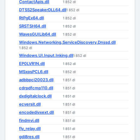
ContactApis.dll
1 852 dl
DTSS2SpeakerDLL64.dll
1 852 dl
RtPgEx64.dll
1 852 dl
SRSTSH64.dll
1 852 dl
WavesGUILib64.dll
1 852 dl
Windows.Networking.ServiceDiscovery.Dnssd.dll
1 852 dl
Windows.UI.Input.Inking.dll
1 852 dl
EP0LVR1N.dll
1 852 dl
MSxpsPCL6.dll
1 852 dl
adbbpci20023.dll
1 851 dl
cdrpdfcmp110.dll
1 851 dl
dxdigitalclock.dll
1 851 dl
ecversit.dll
1 851 dl
encodedivxext.dll
1 851 dl
findmvi.dll
1 851 dl
fly_relay.dll
1 851 dl
gdi8res.dll
1 851 dl