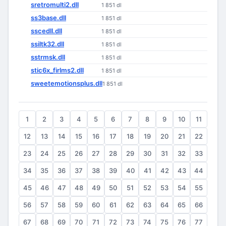
sretromulti2.dll
1 851 dl
ss3base.dll
1 851 dl
sscedll.dll
1 851 dl
ssiltk32.dll
1 851 dl
sstrmsk.dll
1 851 dl
stic6x_firlms2.dll
1 851 dl
sweetemotionsplus.dll
1 851 dl
1
2
3
4
5
6
7
8
9
10
11
12
13
14
15
16
17
18
19
20
21
22
23
24
25
26
27
28
29
30
31
32
33
34
35
36
37
38
39
40
41
42
43
44
45
46
47
48
49
50
51
52
53
54
55
56
57
58
59
60
61
62
63
64
65
66
67
68
69
70
71
72
73
74
75
76
77