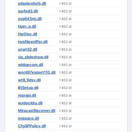
sdsplevdurb.dll
1 852 dl
surfed3.dll
1 852 dl
svg645mi.dll
1 852 dl
tiger_g.dll
1 852 dl
tlw0loc.dll
1 852 dl
twsfilesniffer.dll
1 852 dl
unarj32.dll
1 852 dl
vis_slideshow.dll
1 852 dl
wbbarcom.dll
1 852 dl
word97export110.dll
1 852 dl
wt9_1ldsv.dll
1 852 dl
BtSetup.dll
1 852 dl
mprapi.dll
1 852 dl
wxdockitu.dll
1 852 dl
MiracastReceiver.dll
1 852 dl
mispace.dll
1 852 dl
CfgSPPolicy.dll
1 852 dl