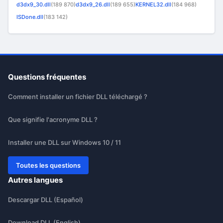
d3dx9_30.dll
(189 870)
d3dx9_26.dll
(189 655)
KERNEL32.dll
(184 968)
ISDone.dll
(183 142)
Questions fréquentes
Comment installer un fichier DLL téléchargé ?
Que signifie l'acronyme DLL ?
Installer une DLL sur Windows 10 / 11
Toutes les questions
Autres langues
Descargar DLL (Español)
Download DLL (English)