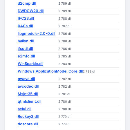
d2cmp.dll
2 789 dl
DWDCW20.dll
2 789 dl
IFC23.dll
2 788 dl
040a.dll
2 787 dl
libgmodule-2.0-0.dll
2 786 dl
halion.dll
2 786 dl
ifsutil.dll
2 786 dl
e2mfc.dll
2 785 dl
WinSparkle.dll
2 784 dl
Windows.ApplicationModel.Core.dll
2 783 dl
qwave.dll
2 782 dl
avcodec.dll
2 782 dl
Msjet35.dll
2 781 dl
qtmlclient.dll
2 780 dl
aclui.dll
2 780 dl
Rockey2.dll
2 779 dl
dcscore.dll
2 778 dl