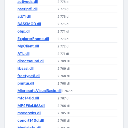
activeds.dll
2 776 dl
pscript5.dll
2 776 dl
atl71.dll
2 776 dl
BASSMOD.dll
2 775 dl
objc.dll
2 774 dl
ExplorerFrame.dll
2 773 dl
MpClient.dll
2 772 dl
ATL.dll
2 771 dl
directsound.dll
2 769 dl
libsasl.dll
2 769 dl
freetype6.dll
2 768 dl
printui.dll
2 768 dl
Microsoft.VisualBasic.dll
2 767 dl
mfc140d.dll
2 767 dl
MP4FileLibU.dll
2 766 dl
mscorwks.dll
2 765 dl
concrt140d.dll
2 765 dl
MediaInfo.dll