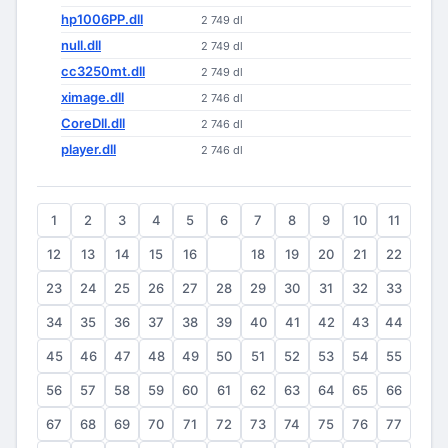
hp1006PP.dll
2 749 dl
null.dll
2 749 dl
cc3250mt.dll
2 749 dl
ximage.dll
2 746 dl
CoreDll.dll
2 746 dl
player.dll
2 746 dl
1
2
3
4
5
6
7
8
9
10
11
12
13
14
15
16
17
18
19
20
21
22
23
24
25
26
27
28
29
30
31
32
33
34
35
36
37
38
39
40
41
42
43
44
45
46
47
48
49
50
51
52
53
54
55
56
57
58
59
60
61
62
63
64
65
66
67
68
69
70
71
72
73
74
75
76
77