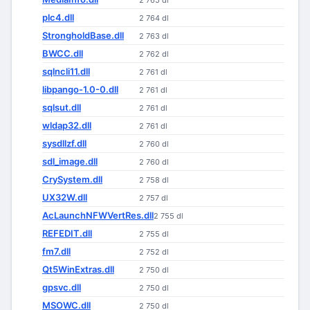
2 765 dl
plc4.dll
2 764 dl
StrongholdBase.dll
2 763 dl
BWCC.dll
2 762 dl
sqlncli11.dll
2 761 dl
libpango-1.0-0.dll
2 761 dl
sqlsut.dll
2 761 dl
wldap32.dll
2 761 dl
sysdllzf.dll
2 760 dl
sdl_image.dll
2 760 dl
CrySystem.dll
2 758 dl
UX32W.dll
2 757 dl
AcLaunchNFWVertRes.dll
2 755 dl
REFEDIT.dll
2 755 dl
fm7.dll
2 752 dl
Qt5WinExtras.dll
2 750 dl
gpsvc.dll
2 750 dl
MSOWC.dll
2 750 dl