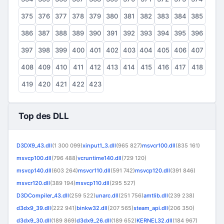
375
376
377
378
379
380
381
382
383
384
385
386
387
388
389
390
391
392
393
394
395
396
397
398
399
400
401
402
403
404
405
406
407
408
409
410
411
412
413
414
415
416
417
418
419
420
421
422
423
Top des DLL
D3DX9_43.dll
(1 300 099)
xinput1_3.dll
(965 827)
msvcr100.dll
(835 161)
msvcp100.dll
(796 488)
vcruntime140.dll
(729 120)
msvcp140.dll
(603 264)
msvcr110.dll
(591 742)
msvcp120.dll
(391 846)
msvcr120.dll
(389 194)
msvcp110.dll
(295 527)
D3DCompiler_43.dll
(259 522)
unarc.dll
(251 756)
amtlib.dll
(239 238)
d3dx9_39.dll
(222 941)
binkw32.dll
(207 565)
steam_api.dll
(206 350)
d3dx9_30.dll
(189 869)
d3dx9_26.dll
(189 652)
KERNEL32.dll
(184 967)