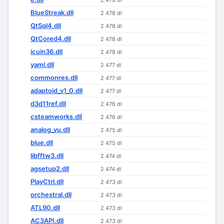
2 479 dl
BlueStreak.dll
2 478 dl
QtSql4.dll
2 478 dl
QtCored4.dll
2 478 dl
icuin36.dll
2 478 dl
yaml.dll
2 477 dl
commonres.dll
2 477 dl
adaptoid_v1_0.dll
2 477 dl
d3d11ref.dll
2 476 dl
csteamworks.dll
2 476 dl
analog_vu.dll
2 475 dl
blue.dll
2 475 dl
libfftw3.dll
2 474 dl
agsetup2.dll
2 474 dl
PlayCtrl.dll
2 473 dl
orchestral.dll
2 473 dl
ATL90.dll
2 473 dl
AC3API.dll
2 473 dl