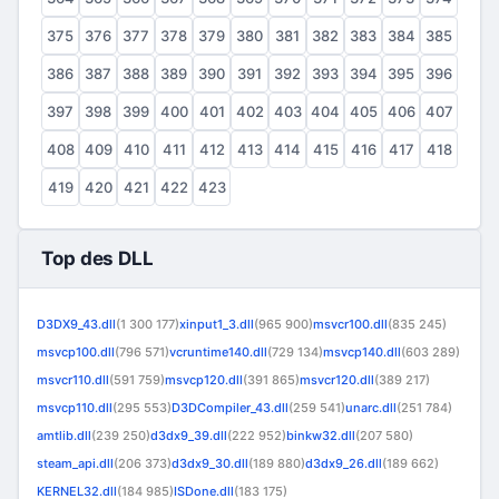
375
376
377
378
379
380
381
382
383
384
385
386
387
388
389
390
391
392
393
394
395
396
397
398
399
400
401
402
403
404
405
406
407
408
409
410
411
412
413
414
415
416
417
418
419
420
421
422
423
Top des DLL
D3DX9_43.dll
(1 300 177)
xinput1_3.dll
(965 900)
msvcr100.dll
(835 245)
msvcp100.dll
(796 571)
vcruntime140.dll
(729 134)
msvcp140.dll
(603 289)
msvcr110.dll
(591 759)
msvcp120.dll
(391 865)
msvcr120.dll
(389 217)
msvcp110.dll
(295 553)
D3DCompiler_43.dll
(259 541)
unarc.dll
(251 784)
amtlib.dll
(239 250)
d3dx9_39.dll
(222 952)
binkw32.dll
(207 580)
steam_api.dll
(206 373)
d3dx9_30.dll
(189 880)
d3dx9_26.dll
(189 662)
KERNEL32.dll
(184 985)
ISDone.dll
(183 175)