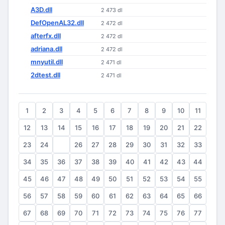
A3D.dll
2 473 dl
DefOpenAL32.dll
2 472 dl
afterfx.dll
2 472 dl
adriana.dll
2 472 dl
mnyutil.dll
2 471 dl
2dtest.dll
2 471 dl
1
2
3
4
5
6
7
8
9
10
11
12
13
14
15
16
17
18
19
20
21
22
23
24
25
26
27
28
29
30
31
32
33
34
35
36
37
38
39
40
41
42
43
44
45
46
47
48
49
50
51
52
53
54
55
56
57
58
59
60
61
62
63
64
65
66
67
68
69
70
71
72
73
74
75
76
77