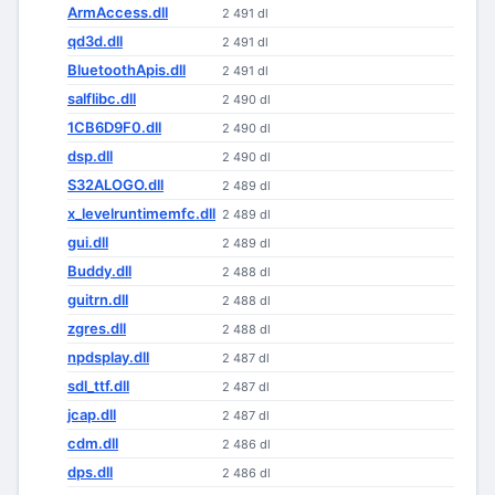
ArmAccess.dll
2 491 dl
qd3d.dll
2 491 dl
BluetoothApis.dll
2 491 dl
salflibc.dll
2 490 dl
1CB6D9F0.dll
2 490 dl
dsp.dll
2 490 dl
S32ALOGO.dll
2 489 dl
x_levelruntimemfc.dll
2 489 dl
gui.dll
2 489 dl
Buddy.dll
2 488 dl
guitrn.dll
2 488 dl
zgres.dll
2 488 dl
npdsplay.dll
2 487 dl
sdl_ttf.dll
2 487 dl
jcap.dll
2 487 dl
cdm.dll
2 486 dl
dps.dll
2 486 dl