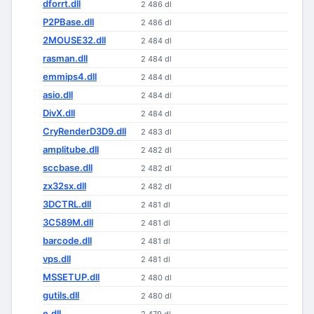
dforrt.dll
2 486 dl
P2PBase.dll
2 486 dl
2MOUSE32.dll
2 484 dl
rasman.dll
2 484 dl
emmips4.dll
2 484 dl
asio.dll
2 484 dl
DivX.dll
2 484 dl
CryRenderD3D9.dll
2 483 dl
amplitube.dll
2 482 dl
sccbase.dll
2 482 dl
zx32sx.dll
2 482 dl
3DCTRL.dll
2 481 dl
3C589M.dll
2 481 dl
barcode.dll
2 481 dl
vps.dll
2 481 dl
MSSETUP.dll
2 480 dl
gutils.dll
2 480 dl
e.dll