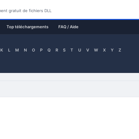
nt gratuit de fichiers DLL
Top téléchargements
FAQ / Aide
K
L
M
N
O
P
Q
R
S
T
U
V
W
X
Y
Z