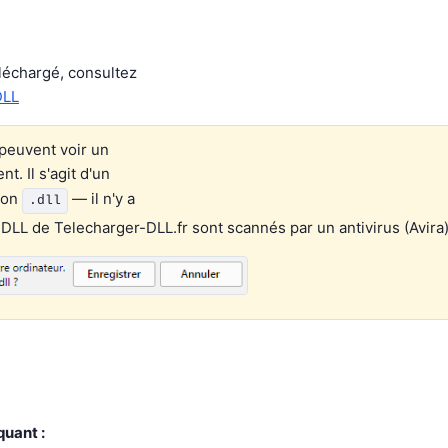
éléchargé, consultez
DLL
peuvent voir un
. Il s'agit d'un
ion
— il n'y a
.dll
 DLL de Telecharger-DLL.fr sont scannés par un antivirus (Avira)
quant :