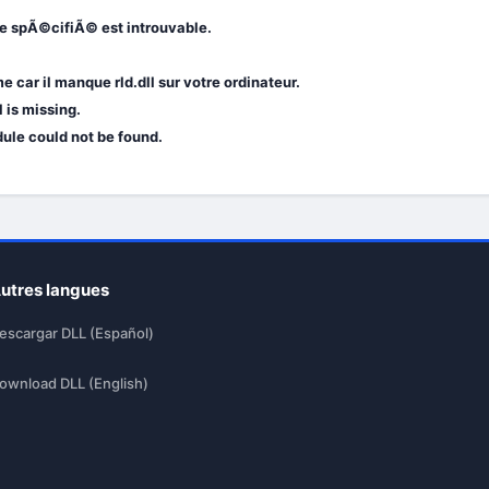
le spÃ©cifiÃ© est introuvable.
car il manque rld.dll sur votre ordinateur.
 is missing.
dule could not be found.
utres langues
escargar DLL (Español)
ownload DLL (English)