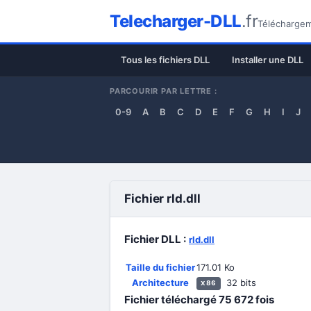
Telecharger-DLL
.fr
Téléchargeme
Tous les fichiers DLL
Installer une DLL
PARCOURIR PAR LETTRE :
0-9
A
B
C
D
E
F
G
H
I
J
Fichier rld.dll
Fichier DLL :
rld.dll
Taille du fichier
171.01 Ko
Architecture
32 bits
x86
Fichier téléchargé
75 672
fois