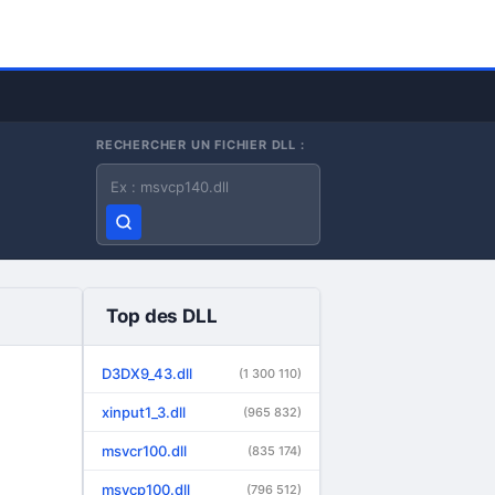
RECHERCHER UN FICHIER DLL :
Nom du fichier DLL
Top des DLL
D3DX9_43.dll
(1 300 110)
xinput1_3.dll
(965 832)
msvcr100.dll
(835 174)
msvcp100.dll
(796 512)