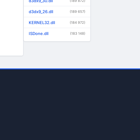
d3dx9_30.dll
(189 872)
d3dx9_26.dll
(189 657)
KERNEL32.dll
(184 972)
ISDone.dll
(183 148)