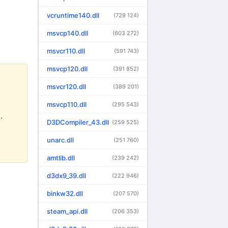
vcruntime140.dll
(729 124)
msvcp140.dll
(603 272)
msvcr110.dll
(591 743)
msvcp120.dll
(391 852)
msvcr120.dll
(389 201)
msvcp110.dll
(295 543)
.
D3DCompiler_43.dll
(259 525)
unarc.dll
(251 760)
amtlib.dll
(239 242)
d3dx9_39.dll
(222 946)
binkw32.dll
(207 570)
steam_api.dll
(206 353)