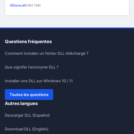
ISDone.dll
(183 139)
Questions fréquentes
Comment installer un fichier DLL téléchargé ?
Que signifie l'acronyme DLL ?
Installer une DLL sur Windows 10 / 11
Toutes les questions
Autres langues
Descargar DLL (Español)
Download DLL (English)