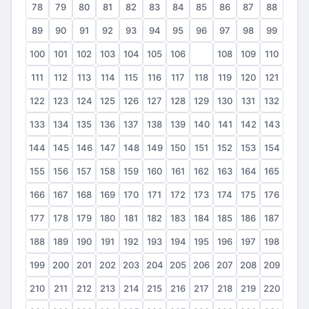
78
79
80
81
82
83
84
85
86
87
88
89
90
91
92
93
94
95
96
97
98
99
100
101
102
103
104
105
106
107
108
109
110
111
112
113
114
115
116
117
118
119
120
121
122
123
124
125
126
127
128
129
130
131
132
133
134
135
136
137
138
139
140
141
142
143
144
145
146
147
148
149
150
151
152
153
154
155
156
157
158
159
160
161
162
163
164
165
166
167
168
169
170
171
172
173
174
175
176
177
178
179
180
181
182
183
184
185
186
187
188
189
190
191
192
193
194
195
196
197
198
199
200
201
202
203
204
205
206
207
208
209
210
211
212
213
214
215
216
217
218
219
220