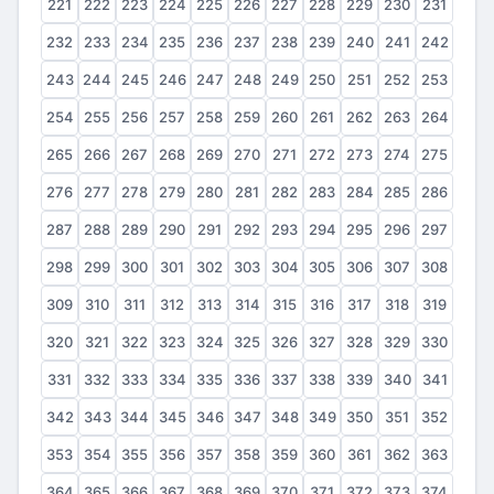
221
222
223
224
225
226
227
228
229
230
231
232
233
234
235
236
237
238
239
240
241
242
243
244
245
246
247
248
249
250
251
252
253
254
255
256
257
258
259
260
261
262
263
264
265
266
267
268
269
270
271
272
273
274
275
276
277
278
279
280
281
282
283
284
285
286
287
288
289
290
291
292
293
294
295
296
297
298
299
300
301
302
303
304
305
306
307
308
309
310
311
312
313
314
315
316
317
318
319
320
321
322
323
324
325
326
327
328
329
330
331
332
333
334
335
336
337
338
339
340
341
342
343
344
345
346
347
348
349
350
351
352
353
354
355
356
357
358
359
360
361
362
363
364
365
366
367
368
369
370
371
372
373
374