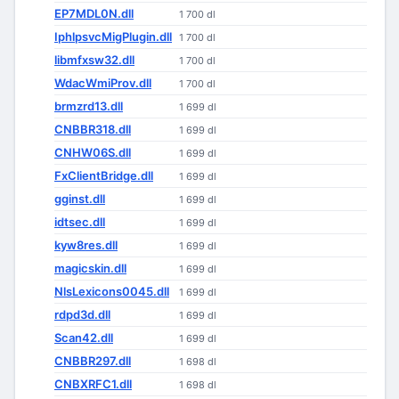
EP7MDL0N.dll
1 700 dl
IphlpsvcMigPlugin.dll
1 700 dl
libmfxsw32.dll
1 700 dl
WdacWmiProv.dll
1 700 dl
brmzrd13.dll
1 699 dl
CNBBR318.dll
1 699 dl
CNHW06S.dll
1 699 dl
FxClientBridge.dll
1 699 dl
gginst.dll
1 699 dl
idtsec.dll
1 699 dl
kyw8res.dll
1 699 dl
magicskin.dll
1 699 dl
NlsLexicons0045.dll
1 699 dl
rdpd3d.dll
1 699 dl
Scan42.dll
1 699 dl
CNBBR297.dll
1 698 dl
CNBXRFC1.dll
1 698 dl