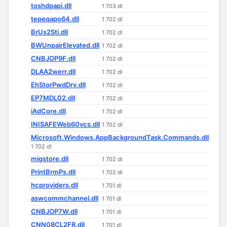
toshdpapi.dll
1 703 dl
tepeqapo64.dll
1 702 dl
BrUs2Sti.dll
1 702 dl
BWUnpairElevated.dll
1 702 dl
CNBJOP9F.dll
1 702 dl
DLAA2werr.dll
1 702 dl
EhStorPwdDrv.dll
1 702 dl
EP7MDL02.dll
1 702 dl
iAdCore.dll
1 702 dl
INISAFEWeb60vcs.dll
1 702 dl
Microsoft.Windows.AppBackgroundTask.Commands.dll
1 702 dl
migstore.dll
1 702 dl
PrintBrmPs.dll
1 702 dl
hcproviders.dll
1 701 dl
aswcommchannel.dll
1 701 dl
CNBJOP7W.dll
1 701 dl
CNN08CL2FR.dll
1 701 dl