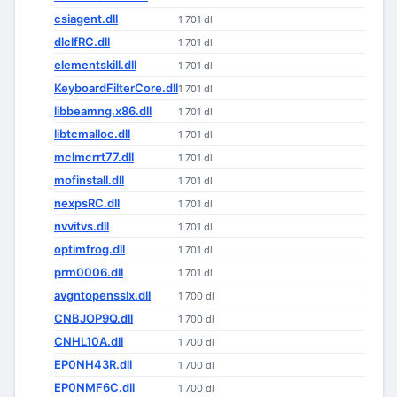
csiagent.dll
1 701 dl
dlclfRC.dll
1 701 dl
elementskill.dll
1 701 dl
KeyboardFilterCore.dll
1 701 dl
libbeamng.x86.dll
1 701 dl
libtcmalloc.dll
1 701 dl
mclmcrrt77.dll
1 701 dl
mofinstall.dll
1 701 dl
nexpsRC.dll
1 701 dl
nvvitvs.dll
1 701 dl
optimfrog.dll
1 701 dl
prm0006.dll
1 701 dl
avgntopensslx.dll
1 700 dl
CNBJOP9Q.dll
1 700 dl
CNHL10A.dll
1 700 dl
EP0NH43R.dll
1 700 dl
EP0NMF6C.dll
1 700 dl