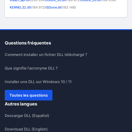
steam_api.dll
(206 356)
d3dx9_30.dll
(189 872)
d3dx9_26.dll
(189 658)
KERNEL32.dll
(184 972)
ISDone.dll
(183 148)
Questions fréquentes
Comment installer un fichier DLL téléchargé ?
Que signifie l'acronyme DLL ?
Installer une DLL sur Windows 10 / 11
Toutes les questions
Autres langues
Descargar DLL (Español)
Download DLL (English)