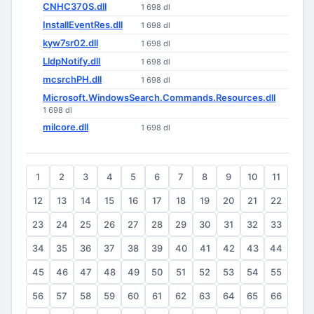
CNHC370S.dll
1 698 dl
InstallEventRes.dll
1 698 dl
kyw7sr02.dll
1 698 dl
LldpNotify.dll
1 698 dl
mcsrchPH.dll
1 698 dl
Microsoft.WindowsSearch.Commands.Resources.dll
1 698 dl
milcore.dll
1 698 dl
1
2
3
4
5
6
7
8
9
10
11
12
13
14
15
16
17
18
19
20
21
22
23
24
25
26
27
28
29
30
31
32
33
34
35
36
37
38
39
40
41
42
43
44
45
46
47
48
49
50
51
52
53
54
55
56
57
58
59
60
61
62
63
64
65
66