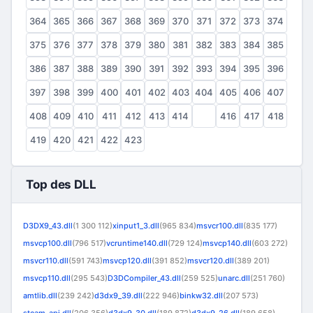
364
365
366
367
368
369
370
371
372
373
374
375
376
377
378
379
380
381
382
383
384
385
386
387
388
389
390
391
392
393
394
395
396
397
398
399
400
401
402
403
404
405
406
407
408
409
410
411
412
413
414
415
416
417
418
419
420
421
422
423
Top des DLL
D3DX9_43.dll
(1 300 112)
xinput1_3.dll
(965 834)
msvcr100.dll
(835 177)
msvcp100.dll
(796 517)
vcruntime140.dll
(729 124)
msvcp140.dll
(603 272)
msvcr110.dll
(591 743)
msvcp120.dll
(391 852)
msvcr120.dll
(389 201)
msvcp110.dll
(295 543)
D3DCompiler_43.dll
(259 525)
unarc.dll
(251 760)
amtlib.dll
(239 242)
d3dx9_39.dll
(222 946)
binkw32.dll
(207 573)