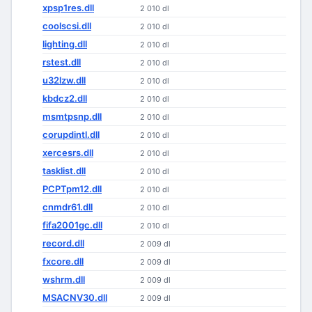
xpsp1res.dll
2 010 dl
coolscsi.dll
2 010 dl
lighting.dll
2 010 dl
rstest.dll
2 010 dl
u32lzw.dll
2 010 dl
kbdcz2.dll
2 010 dl
msmtpsnp.dll
2 010 dl
corupdintl.dll
2 010 dl
xercesrs.dll
2 010 dl
tasklist.dll
2 010 dl
PCPTpm12.dll
2 010 dl
cnmdr61.dll
2 010 dl
fifa2001gc.dll
2 010 dl
record.dll
2 009 dl
fxcore.dll
2 009 dl
wshrm.dll
2 009 dl
MSACNV30.dll
2 009 dl