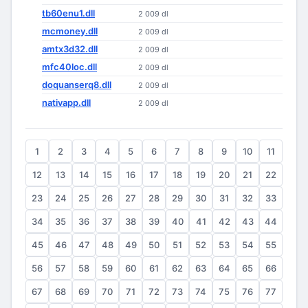
tb60enu1.dll
2 009 dl
mcmoney.dll
2 009 dl
amtx3d32.dll
2 009 dl
mfc40loc.dll
2 009 dl
doquanserq8.dll
2 009 dl
nativapp.dll
2 009 dl
1
2
3
4
5
6
7
8
9
10
11
12
13
14
15
16
17
18
19
20
21
22
23
24
25
26
27
28
29
30
31
32
33
34
35
36
37
38
39
40
41
42
43
44
45
46
47
48
49
50
51
52
53
54
55
56
57
58
59
60
61
62
63
64
65
66
67
68
69
70
71
72
73
74
75
76
77