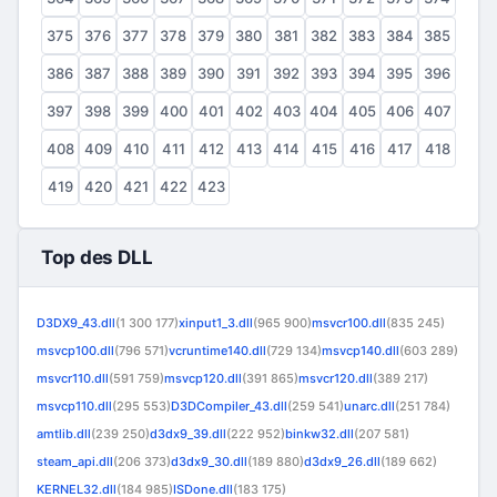
375
376
377
378
379
380
381
382
383
384
385
386
387
388
389
390
391
392
393
394
395
396
397
398
399
400
401
402
403
404
405
406
407
408
409
410
411
412
413
414
415
416
417
418
419
420
421
422
423
Top des DLL
D3DX9_43.dll
(1 300 177)
xinput1_3.dll
(965 900)
msvcr100.dll
(835 245)
msvcp100.dll
(796 571)
vcruntime140.dll
(729 134)
msvcp140.dll
(603 289)
msvcr110.dll
(591 759)
msvcp120.dll
(391 865)
msvcr120.dll
(389 217)
msvcp110.dll
(295 553)
D3DCompiler_43.dll
(259 541)
unarc.dll
(251 784)
amtlib.dll
(239 250)
d3dx9_39.dll
(222 952)
binkw32.dll
(207 581)
steam_api.dll
(206 373)
d3dx9_30.dll
(189 880)
d3dx9_26.dll
(189 662)
KERNEL32.dll
(184 985)
ISDone.dll
(183 175)