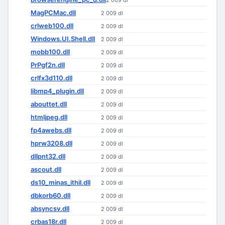
2 009 dl
MagPCMac.dll
2 009 dl
crlweb100.dll
2 009 dl
Windows.UI.Shell.dll
2 009 dl
mobb100.dll
2 009 dl
PrPgf2n.dll
2 009 dl
crlfx3d110.dll
2 009 dl
libmp4_plugin.dll
2 009 dl
abouttet.dll
2 009 dl
htmljpeg.dll
2 009 dl
fp4awebs.dll
2 009 dl
hprw3208.dll
2 009 dl
dllpnt32.dll
2 009 dl
ascout.dll
2 009 dl
ds10_minas_ithil.dll
2 009 dl
dbkorb60.dll
2 009 dl
absyncsv.dll
2 009 dl
crbas18r.dll
2 009 dl