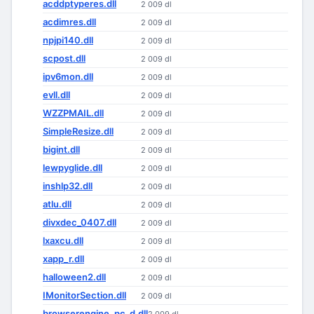
acddptyperes.dll
2 009 dl
acdimres.dll
2 009 dl
npjpi140.dll
2 009 dl
scpost.dll
2 009 dl
ipv6mon.dll
2 009 dl
evll.dll
2 009 dl
WZZPMAIL.dll
2 009 dl
SimpleResize.dll
2 009 dl
bigint.dll
2 009 dl
lewpyglide.dll
2 009 dl
inshlp32.dll
2 009 dl
atlu.dll
2 009 dl
divxdec_0407.dll
2 009 dl
lxaxcu.dll
2 009 dl
xapp_r.dll
2 009 dl
halloween2.dll
2 009 dl
IMonitorSection.dll
2 009 dl
browserengine_pc_d.dll