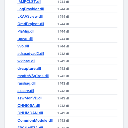
IMJPCLST.dll
1 744 dl
LogProvider.dll
1 744 dl
LXAA3view.dll
1 744 dl
OmdProject.dll
1 744 dl
PlaMig.dll
1 744 dl
tpsvc.dll
1 744 dl
vvo.dll
1 744 dl
sdspadyad2.dll
1 743 dl
wklnac.dll
1 743 dl
dvcapture.dll
1 743 dl
msdtcVSp1res.dll
1 743 dl
rasdiag.dll
1 743 dl
sxssrv.dll
1 743 dl
aswMonVD.dll
1 743 dl
CNHI05A.dll
1 743 dl
CNHMCAN.dll
1 743 dl
CommonModule.dll
1 743 dl
EP0NMF7A.dll