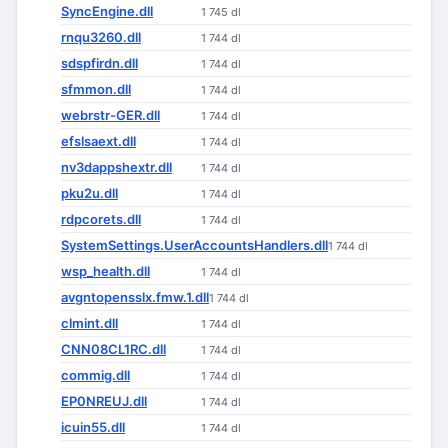
SyncEngine.dll
1 745 dl
rnqu3260.dll
1 744 dl
sdspfirdn.dll
1 744 dl
sfmmon.dll
1 744 dl
webrstr-GER.dll
1 744 dl
efslsaext.dll
1 744 dl
nv3dappshextr.dll
1 744 dl
pku2u.dll
1 744 dl
rdpcorets.dll
1 744 dl
SystemSettings.UserAccountsHandlers.dll
1 744 dl
wsp_health.dll
1 744 dl
avgntopensslx.fmw.1.dll
1 744 dl
clmint.dll
1 744 dl
CNN08CL1RC.dll
1 744 dl
commig.dll
1 744 dl
EP0NREUJ.dll
1 744 dl
icuin55.dll
1 744 dl