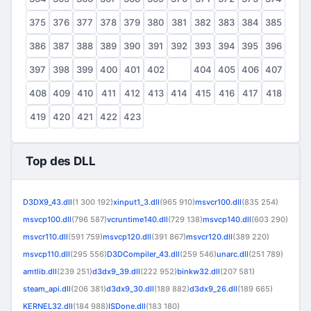
375
376
377
378
379
380
381
382
383
384
385
386
387
388
389
390
391
392
393
394
395
396
397
398
399
400
401
402
403
404
405
406
407
408
409
410
411
412
413
414
415
416
417
418
419
420
421
422
423
Top des DLL
D3DX9_43.dll
(1 300 192)
xinput1_3.dll
(965 910)
msvcr100.dll
(835 254)
msvcp100.dll
(796 587)
vcruntime140.dll
(729 138)
msvcp140.dll
(603 290)
msvcr110.dll
(591 759)
msvcp120.dll
(391 867)
msvcr120.dll
(389 220)
msvcp110.dll
(295 556)
D3DCompiler_43.dll
(259 546)
unarc.dll
(251 789)
amtlib.dll
(239 251)
d3dx9_39.dll
(222 952)
binkw32.dll
(207 581)
steam_api.dll
(206 381)
d3dx9_30.dll
(189 882)
d3dx9_26.dll
(189 665)
KERNEL32.dll
(184 988)
ISDone.dll
(183 180)