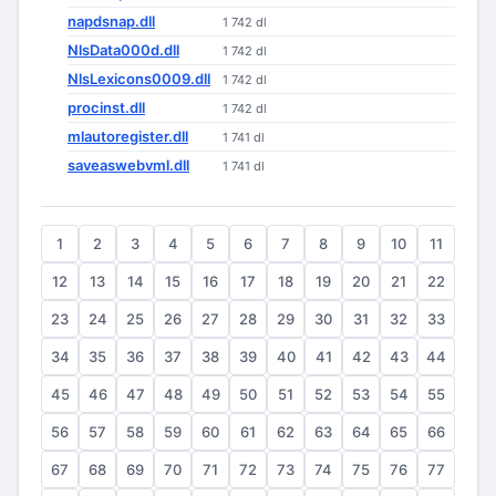
napdsnap.dll
1 742 dl
NlsData000d.dll
1 742 dl
NlsLexicons0009.dll
1 742 dl
procinst.dll
1 742 dl
mlautoregister.dll
1 741 dl
saveaswebvml.dll
1 741 dl
1
2
3
4
5
6
7
8
9
10
11
12
13
14
15
16
17
18
19
20
21
22
23
24
25
26
27
28
29
30
31
32
33
34
35
36
37
38
39
40
41
42
43
44
45
46
47
48
49
50
51
52
53
54
55
56
57
58
59
60
61
62
63
64
65
66
67
68
69
70
71
72
73
74
75
76
77