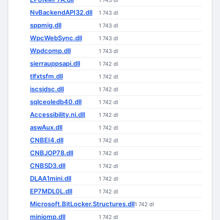
1 743 dl
NvBackendAPI32.dll
1 743 dl
sppmig.dll
1 743 dl
WpcWebSync.dll
1 743 dl
Wpdcomp.dll
1 743 dl
sierrauppsapi.dll
1 742 dl
tlfxtsfm.dll
1 742 dl
iscsidsc.dll
1 742 dl
sqlceoledb40.dll
1 742 dl
Accessibility.ni.dll
1 742 dl
aswAux.dll
1 742 dl
CNBEI4.dll
1 742 dl
CNBJOP78.dll
1 742 dl
CNBSD3.dll
1 742 dl
DLAA1mini.dll
1 742 dl
EP7MDL0L.dll
1 742 dl
Microsoft.BitLocker.Structures.dll
1 742 dl
miniomp.dll
1 742 dl