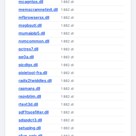
mcagntps.dll
1 882 dl
memscramnetinit.dll
1 882 dl
mfbrowserss.dll
1 882 dl
msgbsutl.dll
1 882 dl
mumaiplp5.dll
1 882 dl
nvmcommon.dll
1 882 dl
pctres7.dll
1 882 dl
pe0a.dll
1 882 dl
picdlgx.dll
1 882 dl
pixietool-fra.dll
1 882 dl
radix2twiddles.dll
1 882 dl
rasmans.dll
1 882 dl
repvbtim.dll
1 882 dl
rtext3d.dll
1 882 dl
sdf1tsosfilter.dll
1 882 dl
sdspdct3.dll
1 882 dl
setuplng.dll
1 882 dl
sfun_cplx.dll