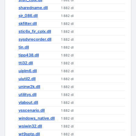
1 882 dl
sharedname.dll
1 882 dl
sir_086.dll
1 882 dl
skfilter.dll
1 882 dl
stic6x_fir_cplx.dll
1 882 dl
sysdvrecorder.dll
1 882 dl
tin.dll
1 882 dl
tipp438.dll
1 882 dl
tti32.dll
1 882 dl
uiplm6.dll
1 882 dl
uiutil2.dll
1 882 dl
uninw2k.dll
1 882 dl
utilitys.dll
1 882 dl
vlabout.dll
1 882 dl
vsscenario.dll
1 882 dl
windows_native.dll
1 882 dl
wsiwin32.dll
1 882 dl
wt9sptp.dll
1 882 dl