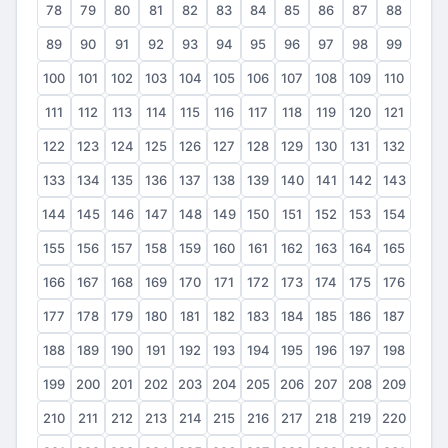
78
79
80
81
82
83
84
85
86
87
88
89
90
91
92
93
94
95
96
97
98
99
100
101
102
103
104
105
106
107
108
109
110
111
112
113
114
115
116
117
118
119
120
121
122
123
124
125
126
127
128
129
130
131
132
133
134
135
136
137
138
139
140
141
142
143
144
145
146
147
148
149
150
151
152
153
154
155
156
157
158
159
160
161
162
163
164
165
166
167
168
169
170
171
172
173
174
175
176
177
178
179
180
181
182
183
184
185
186
187
188
189
190
191
192
193
194
195
196
197
198
199
200
201
202
203
204
205
206
207
208
209
210
211
212
213
214
215
216
217
218
219
220