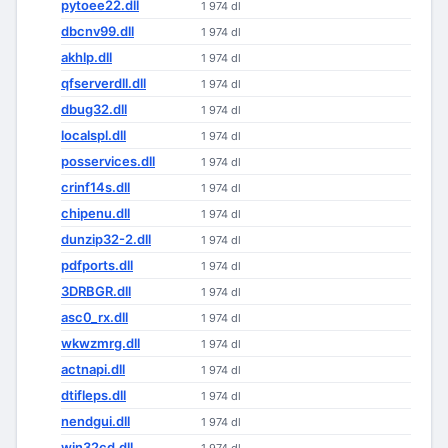
pytoee22.dll
1 974 dl
dbcnv99.dll
1 974 dl
akhlp.dll
1 974 dl
qfserverdll.dll
1 974 dl
dbug32.dll
1 974 dl
localspl.dll
1 974 dl
posservices.dll
1 974 dl
crinf14s.dll
1 974 dl
chipenu.dll
1 974 dl
dunzip32-2.dll
1 974 dl
pdfports.dll
1 974 dl
3DRBGR.dll
1 974 dl
asc0_rx.dll
1 974 dl
wkwzmrg.dll
1 974 dl
actnapi.dll
1 974 dl
dtifleps.dll
1 974 dl
nendgui.dll
1 974 dl
win32cd.dll