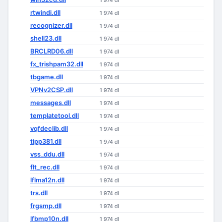
1 974 dl
rtwindi.dll
1 974 dl
recognizer.dll
1 974 dl
shell23.dll
1 974 dl
BRCLRD06.dll
1 974 dl
fx_trishpam32.dll
1 974 dl
tbgame.dll
1 974 dl
VPNv2CSP.dll
1 974 dl
messages.dll
1 974 dl
templatetool.dll
1 974 dl
vqfdeclib.dll
1 974 dl
tipp381.dll
1 974 dl
vss_ddu.dll
1 974 dl
flt_rec.dll
1 974 dl
lflma12n.dll
1 974 dl
trs.dll
1 974 dl
frgsmp.dll
1 974 dl
lfbmp10n.dll
1 974 dl