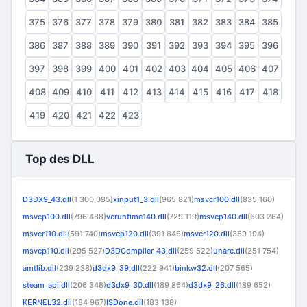
375
376
377
378
379
380
381
382
383
384
385
386
387
388
389
390
391
392
393
394
395
396
397
398
399
400
401
402
403
404
405
406
407
408
409
410
411
412
413
414
415
416
417
418
419
420
421
422
423
Top des DLL
D3DX9_43.dll
(1 300 095)
xinput1_3.dll
(965 821)
msvcr100.dll
(835 160)
msvcp100.dll
(796 488)
vcruntime140.dll
(729 119)
msvcp140.dll
(603 264)
msvcr110.dll
(591 740)
msvcp120.dll
(391 846)
msvcr120.dll
(389 194)
msvcp110.dll
(295 527)
D3DCompiler_43.dll
(259 522)
unarc.dll
(251 754)
amtlib.dll
(239 238)
d3dx9_39.dll
(222 941)
binkw32.dll
(207 565)
steam_api.dll
(206 348)
d3dx9_30.dll
(189 864)
d3dx9_26.dll
(189 652)
KERNEL32.dll
(184 967)
ISDone.dll
(183 138)