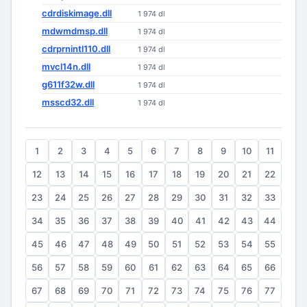
cdrdiskimage.dll
1 974 dl
mdwmdmsp.dll
1 974 dl
cdrprnintl110.dll
1 974 dl
mvcl14n.dll
1 974 dl
g611f32w.dll
1 974 dl
msscd32.dll
1 974 dl
1
2
3
4
5
6
7
8
9
10
11
12
13
14
15
16
17
18
19
20
21
22
23
24
25
26
27
28
29
30
31
32
33
34
35
36
37
38
39
40
41
42
43
44
45
46
47
48
49
50
51
52
53
54
55
56
57
58
59
60
61
62
63
64
65
66
67
68
69
70
71
72
73
74
75
76
77