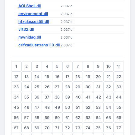
AOLShell.dll
2 037 dl
environment.dll
2 037 dl
hfxclasses55.dll
2 037 dl
vft32.dll
2 037 dl
mwnidaq.dll
2 037 dl
crlfxadjusttrans110.dll
2 037 dl
1
2
3
4
5
6
7
8
9
10
11
12
13
14
15
16
17
18
19
20
21
22
23
24
25
26
27
28
29
30
31
32
33
34
35
36
37
38
39
40
41
42
43
44
45
46
47
48
49
50
51
52
53
54
55
56
57
58
59
60
61
62
63
64
65
66
67
68
69
70
71
72
73
74
75
76
77