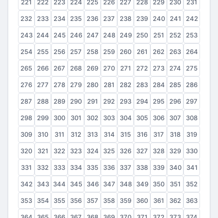
221
222
223
224
225
226
227
228
229
230
231
232
233
234
235
236
237
238
239
240
241
242
243
244
245
246
247
248
249
250
251
252
253
254
255
256
257
258
259
260
261
262
263
264
265
266
267
268
269
270
271
272
273
274
275
276
277
278
279
280
281
282
283
284
285
286
287
288
289
290
291
292
293
294
295
296
297
298
299
300
301
302
303
304
305
306
307
308
309
310
311
312
313
314
315
316
317
318
319
320
321
322
323
324
325
326
327
328
329
330
331
332
333
334
335
336
337
338
339
340
341
342
343
344
345
346
347
348
349
350
351
352
353
354
355
356
357
358
359
360
361
362
363
364
365
366
367
368
369
370
371
372
373
374