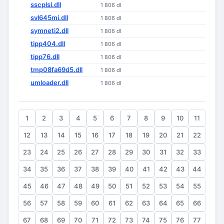
sscplsl.dll
1 806 dl
svl645mi.dll
1 806 dl
symneti2.dll
1 806 dl
tipp404.dll
1 806 dl
tipp76.dll
1 806 dl
tmp08fa69d5.dll
1 806 dl
umloader.dll
1 806 dl
1
2
3
4
5
6
7
8
9
10
11
12
13
14
15
16
17
18
19
20
21
22
23
24
25
26
27
28
29
30
31
32
33
34
35
36
37
38
39
40
41
42
43
44
45
46
47
48
49
50
51
52
53
54
55
56
57
58
59
60
61
62
63
64
65
66
67
68
69
70
71
72
73
74
75
76
77