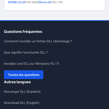
KERNEL32.dll
(184 986)
ISDone.dll
(183 176)
Questions fréquentes
Comment installer un fichier DLL téléchargé ?
Que signifie l'acronyme DLL ?
Installer une DLL sur Windows 10 / 11
Toutes les questions
Autres langues
Descargar DLL (Español)
Download DLL (English)