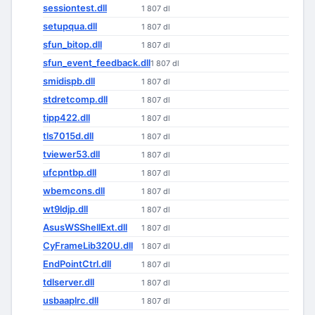
sessiontest.dll
1 807 dl
setupqua.dll
1 807 dl
sfun_bitop.dll
1 807 dl
sfun_event_feedback.dll
1 807 dl
smidispb.dll
1 807 dl
stdretcomp.dll
1 807 dl
tipp422.dll
1 807 dl
tls7015d.dll
1 807 dl
tviewer53.dll
1 807 dl
ufcpntbp.dll
1 807 dl
wbemcons.dll
1 807 dl
wt9ldjp.dll
1 807 dl
AsusWSShellExt.dll
1 807 dl
CyFrameLib320U.dll
1 807 dl
EndPointCtrl.dll
1 807 dl
tdlserver.dll
1 807 dl
usbaaplrc.dll
1 807 dl