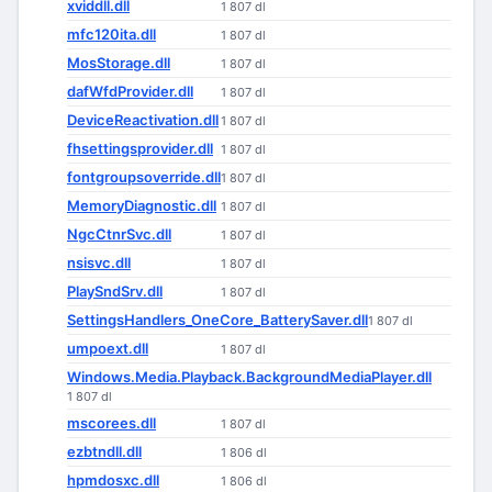
xviddll.dll
1 807 dl
mfc120ita.dll
1 807 dl
MosStorage.dll
1 807 dl
dafWfdProvider.dll
1 807 dl
DeviceReactivation.dll
1 807 dl
fhsettingsprovider.dll
1 807 dl
fontgroupsoverride.dll
1 807 dl
MemoryDiagnostic.dll
1 807 dl
NgcCtnrSvc.dll
1 807 dl
nsisvc.dll
1 807 dl
PlaySndSrv.dll
1 807 dl
SettingsHandlers_OneCore_BatterySaver.dll
1 807 dl
umpoext.dll
1 807 dl
Windows.Media.Playback.BackgroundMediaPlayer.dll
1 807 dl
mscorees.dll
1 807 dl
ezbtndll.dll
1 806 dl
hpmdosxc.dll
1 806 dl