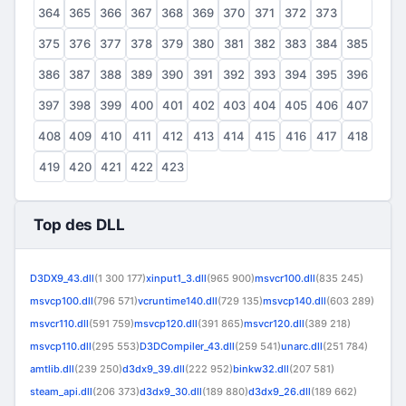
364
365
366
367
368
369
370
371
372
373
374
375
376
377
378
379
380
381
382
383
384
385
386
387
388
389
390
391
392
393
394
395
396
397
398
399
400
401
402
403
404
405
406
407
408
409
410
411
412
413
414
415
416
417
418
419
420
421
422
423
Top des DLL
D3DX9_43.dll
(1 300 177)
xinput1_3.dll
(965 900)
msvcr100.dll
(835 245)
msvcp100.dll
(796 571)
vcruntime140.dll
(729 135)
msvcp140.dll
(603 289)
msvcr110.dll
(591 759)
msvcp120.dll
(391 865)
msvcr120.dll
(389 218)
msvcp110.dll
(295 553)
D3DCompiler_43.dll
(259 541)
unarc.dll
(251 784)
amtlib.dll
(239 250)
d3dx9_39.dll
(222 952)
binkw32.dll
(207 581)
steam_api.dll
(206 373)
d3dx9_30.dll
(189 880)
d3dx9_26.dll
(189 662)