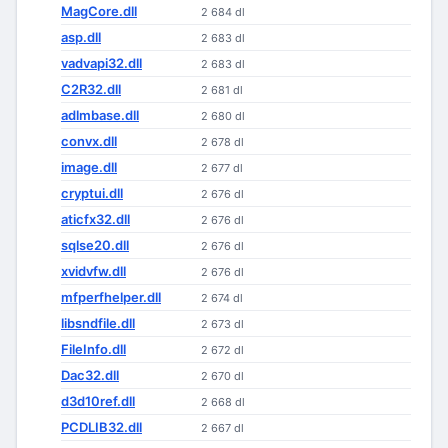
MagCore.dll
2 684 dl
asp.dll
2 683 dl
vadvapi32.dll
2 683 dl
C2R32.dll
2 681 dl
adlmbase.dll
2 680 dl
convx.dll
2 678 dl
image.dll
2 677 dl
cryptui.dll
2 676 dl
aticfx32.dll
2 676 dl
sqlse20.dll
2 676 dl
xvidvfw.dll
2 676 dl
mfperfhelper.dll
2 674 dl
libsndfile.dll
2 673 dl
FileInfo.dll
2 672 dl
Dac32.dll
2 670 dl
d3d10ref.dll
2 668 dl
PCDLIB32.dll
2 667 dl