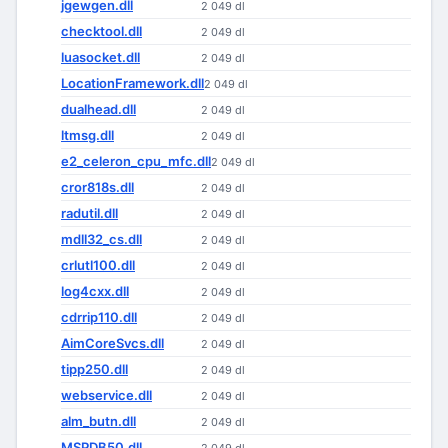
jgewgen.dll
2 049 dl
checktool.dll
2 049 dl
luasocket.dll
2 049 dl
LocationFramework.dll
2 049 dl
dualhead.dll
2 049 dl
ltmsg.dll
2 049 dl
e2_celeron_cpu_mfc.dll
2 049 dl
cror818s.dll
2 049 dl
radutil.dll
2 049 dl
mdll32_cs.dll
2 049 dl
crlutl100.dll
2 049 dl
log4cxx.dll
2 049 dl
cdrrip110.dll
2 049 dl
AimCoreSvcs.dll
2 049 dl
tipp250.dll
2 049 dl
webservice.dll
2 049 dl
alm_butn.dll
2 049 dl
MSPDB50.dll