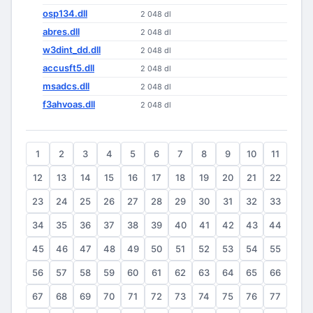
osp134.dll
2 048 dl
abres.dll
2 048 dl
w3dint_dd.dll
2 048 dl
accusft5.dll
2 048 dl
msadcs.dll
2 048 dl
f3ahvoas.dll
2 048 dl
1
2
3
4
5
6
7
8
9
10
11
12
13
14
15
16
17
18
19
20
21
22
23
24
25
26
27
28
29
30
31
32
33
34
35
36
37
38
39
40
41
42
43
44
45
46
47
48
49
50
51
52
53
54
55
56
57
58
59
60
61
62
63
64
65
66
67
68
69
70
71
72
73
74
75
76
77