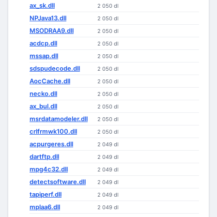
ax_sk.dll
2 050 dl
NPJava13.dll
2 050 dl
MSODRAA9.dll
2 050 dl
acdcp.dll
2 050 dl
mssap.dll
2 050 dl
sdspudecode.dll
2 050 dl
AocCache.dll
2 050 dl
necko.dll
2 050 dl
ax_bul.dll
2 050 dl
msrdatamodeler.dll
2 050 dl
crlfrmwk100.dll
2 050 dl
acpurgeres.dll
2 049 dl
dartftp.dll
2 049 dl
mpg4c32.dll
2 049 dl
detectsoftware.dll
2 049 dl
tapiperf.dll
2 049 dl
mplaa6.dll
2 049 dl