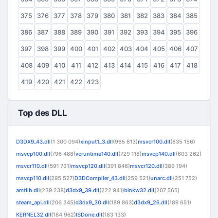
375
376
377
378
379
380
381
382
383
384
385
386
387
388
389
390
391
392
393
394
395
396
397
398
399
400
401
402
403
404
405
406
407
408
409
410
411
412
413
414
415
416
417
418
419
420
421
422
423
Top des DLL
D3DX9_43.dll
(1 300 094)
xinput1_3.dll
(965 813)
msvcr100.dll
(835 156)
msvcp100.dll
(796 488)
vcruntime140.dll
(729 118)
msvcp140.dll
(603 262)
msvcr110.dll
(591 731)
msvcp120.dll
(391 846)
msvcr120.dll
(389 194)
msvcp110.dll
(295 527)
D3DCompiler_43.dll
(259 521)
unarc.dll
(251 752)
amtlib.dll
(239 238)
d3dx9_39.dll
(222 941)
binkw32.dll
(207 565)
steam_api.dll
(206 345)
d3dx9_30.dll
(189 863)
d3dx9_26.dll
(189 651)
KERNEL32.dll
(184 962)
ISDone.dll
(183 133)