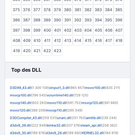
375
376
377
378
379
380
381
382
383
384
385
386
387
388
389
390
391
392
393
394
395
396
397
398
399
400
401
402
403
404
405
406
407
408
409
410
411
412
413
414
415
416
417
418
419
420
421
422
423
Top des DLL
D3DX9_43.dll
(1 300 139)
xinput1_3.dll
(965 857)
msvcr100.dll
(835 211)
msvcp100.dll
(796 545)
vcruntime140.dll
(729 125)
msvcp140.dll
(603 283)
msvcr110.dll
(591 752)
msvcp120.dll
(391 860)
msvcr120.dll
(389 209)
msvcp110.dll
(295 549)
D3DCompiler_43.dll
(259 531)
unarc.dll
(251 763)
amtlib.dll
(239 244)
d3dx9_39.dll
(222 949)
binkw32.dll
(207 574)
steam_api.dll
(206 362)
d3dx9_30.dll
(189 876)
d3dx9_26.dll
(189 660)
KERNEL32.dll
(184 974)