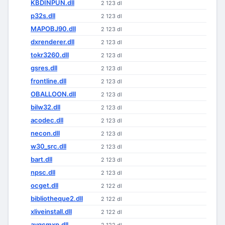
KBDINPUN.dll
2 123 dl
p32s.dll
2 123 dl
MAPOBJ90.dll
2 123 dl
dxrenderer.dll
2 123 dl
tokr3260.dll
2 123 dl
gsres.dll
2 123 dl
frontline.dll
2 123 dl
OBALLOON.dll
2 123 dl
bilw32.dll
2 123 dl
acodec.dll
2 123 dl
necon.dll
2 123 dl
w30_src.dll
2 123 dl
bart.dll
2 123 dl
npsc.dll
2 123 dl
ocget.dll
2 122 dl
bibliotheque2.dll
2 122 dl
xliveinstall.dll
2 122 dl
avgcmxp.dll