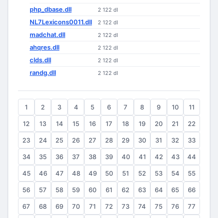
php_dbase.dll
2 122 dl
NL7Lexicons0011.dll
2 122 dl
madchat.dll
2 122 dl
ahqres.dll
2 122 dl
clds.dll
2 122 dl
randg.dll
2 122 dl
1
2
3
4
5
6
7
8
9
10
11
12
13
14
15
16
17
18
19
20
21
22
23
24
25
26
27
28
29
30
31
32
33
34
35
36
37
38
39
40
41
42
43
44
45
46
47
48
49
50
51
52
53
54
55
56
57
58
59
60
61
62
63
64
65
66
67
68
69
70
71
72
73
74
75
76
77