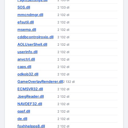
2 133 dl
SOS.dll
2 133 dl
mmcndmgr.dll
2 132 dl
efsutil.dll
2 132 dl
msemp.dll
2 132 dl
cddbcontrolroxio.dll
2 132 dl
AOLUserShell.dll
2 132 dl
userinfo.dll
2 132 dl
anvctrl.dll
2 132 dl
caps.dll
2 132 dl
odkob32.dll
2 132 dl
GameOverlayRenderer.dll
2 132 dl
ECMSVR32.dll
2 132 dl
JpegReader.dll
2 132 dl
NAVDEF32.dll
2 132 dl
qasf.dll
2 132 dl
de.dll
2 132 dl
foxhhelpps8.dll
2 132 dl