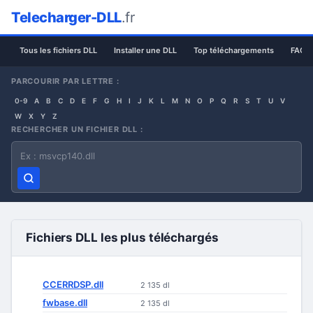
Telecharger-DLL
.fr
Tous les fichiers DLL
Installer une DLL
Top téléchargements
FAQ /
PARCOURIR PAR LETTRE :
0-9
A
B
C
D
E
F
G
H
I
J
K
L
M
N
O
P
Q
R
S
T
U
V
W
X
Y
Z
RECHERCHER UN FICHIER DLL :
Nom du fichier DLL
Fichiers DLL les plus téléchargés
CCERRDSP.dll
2 135 dl
fwbase.dll
2 135 dl