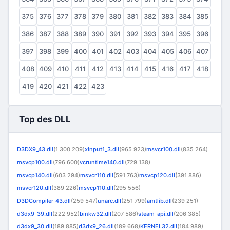
375
376
377
378
379
380
381
382
383
384
385
386
387
388
389
390
391
392
393
394
395
396
397
398
399
400
401
402
403
404
405
406
407
408
409
410
411
412
413
414
415
416
417
418
419
420
421
422
423
Top des DLL
D3DX9_43.dll
(1 300 209)
xinput1_3.dll
(965 923)
msvcr100.dll
(835 264)
msvcp100.dll
(796 600)
vcruntime140.dll
(729 138)
msvcp140.dll
(603 294)
msvcr110.dll
(591 763)
msvcp120.dll
(391 886)
msvcr120.dll
(389 226)
msvcp110.dll
(295 556)
D3DCompiler_43.dll
(259 547)
unarc.dll
(251 799)
amtlib.dll
(239 251)
d3dx9_39.dll
(222 952)
binkw32.dll
(207 586)
steam_api.dll
(206 385)
d3dx9_30.dll
(189 885)
d3dx9_26.dll
(189 668)
KERNEL32.dll
(184 989)