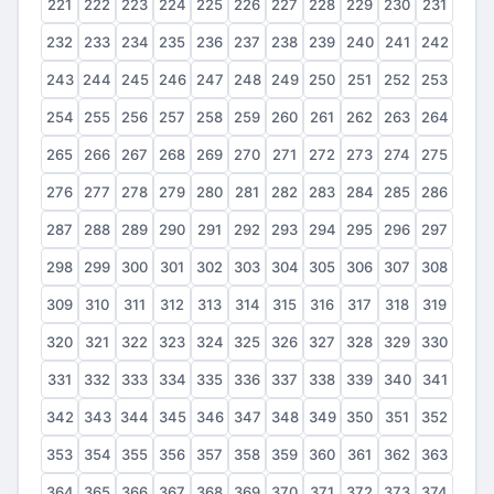
221
222
223
224
225
226
227
228
229
230
231
232
233
234
235
236
237
238
239
240
241
242
243
244
245
246
247
248
249
250
251
252
253
254
255
256
257
258
259
260
261
262
263
264
265
266
267
268
269
270
271
272
273
274
275
276
277
278
279
280
281
282
283
284
285
286
287
288
289
290
291
292
293
294
295
296
297
298
299
300
301
302
303
304
305
306
307
308
309
310
311
312
313
314
315
316
317
318
319
320
321
322
323
324
325
326
327
328
329
330
331
332
333
334
335
336
337
338
339
340
341
342
343
344
345
346
347
348
349
350
351
352
353
354
355
356
357
358
359
360
361
362
363
364
365
366
367
368
369
370
371
372
373
374