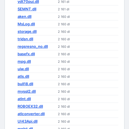
vdt70pui.dll
2 161 dl
SEMNT.dll
2 161 dl
aken.dll
2 160 dl
MsLog.dll
2 160 dl
storage.dll
2 160 dl
tridsn.dll
2 160 dl
regsresno_no.dll
2 160 dl
basefx.dll
2 160 dl
mpg.dll
2 160 dl
uiw.dll
2 160 dl
atls.dll
2 160 dl
bull18.dll
2 160 dl
mysql2.dll
2 160 dl
atlnt.dll
2 160 dl
ROBOEX32.dll
2 160 dl
atlconverter.dll
2 160 dl
UI43Api.dll
2 160 dl
mplst.dll