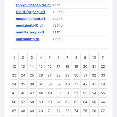
libpixbufloader-ras.dll
1 897 dl
libr_rl_fpxjpeg_.dll
1 897 dl
mccomponent.dll
1 897 dl
mediabuild40.dll
1 897 dl
mmfilterprops.dll
1 897 dl
mmxmlhttp.dll
1 897 dl
1
2
3
4
5
6
7
8
9
10
11
12
13
14
15
16
17
18
19
20
21
22
23
24
25
26
27
28
29
30
31
32
33
34
35
36
37
38
39
40
41
42
43
44
45
46
47
48
49
50
51
52
53
54
55
56
57
58
59
60
61
62
63
64
65
66
67
68
69
70
71
72
73
74
75
76
77