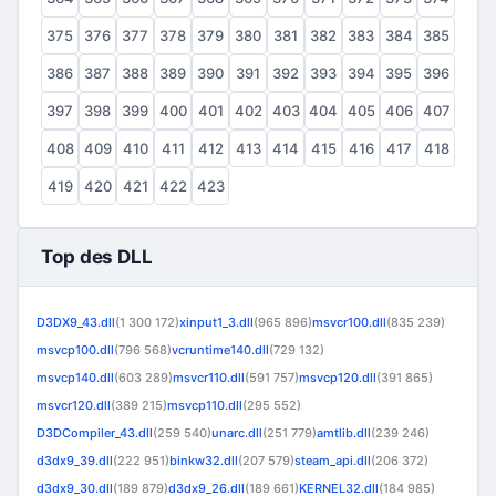
375
376
377
378
379
380
381
382
383
384
385
386
387
388
389
390
391
392
393
394
395
396
397
398
399
400
401
402
403
404
405
406
407
408
409
410
411
412
413
414
415
416
417
418
419
420
421
422
423
Top des DLL
D3DX9_43.dll
(1 300 172)
xinput1_3.dll
(965 896)
msvcr100.dll
(835 239)
msvcp100.dll
(796 568)
vcruntime140.dll
(729 132)
msvcp140.dll
(603 289)
msvcr110.dll
(591 757)
msvcp120.dll
(391 865)
msvcr120.dll
(389 215)
msvcp110.dll
(295 552)
D3DCompiler_43.dll
(259 540)
unarc.dll
(251 779)
amtlib.dll
(239 246)
d3dx9_39.dll
(222 951)
binkw32.dll
(207 579)
steam_api.dll
(206 372)
d3dx9_30.dll
(189 879)
d3dx9_26.dll
(189 661)
KERNEL32.dll
(184 985)