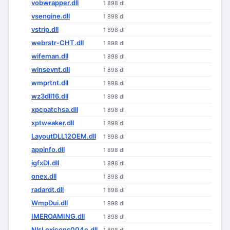
vobwrapper.dll
1 898 dl
vsengine.dll
1 898 dl
vstrip.dll
1 898 dl
webrstr-CHT.dll
1 898 dl
wifeman.dll
1 898 dl
winsevnt.dll
1 898 dl
wmprtnt.dll
1 898 dl
wz3dll16.dll
1 898 dl
xpcpatchsa.dll
1 898 dl
xptweaker.dll
1 898 dl
LayoutDLL12OEM.dll
1 898 dl
appinfo.dll
1 898 dl
igfxDI.dll
1 898 dl
onex.dll
1 898 dl
radardt.dll
1 898 dl
WmpDui.dll
1 898 dl
IMEROAMING.dll
1 898 dl
NlsLexicons004e.dll