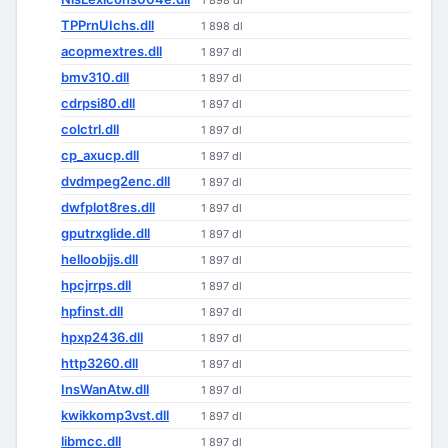
1 898 dl
TPPrnUIchs.dll
1 898 dl
acopmextres.dll
1 897 dl
bmv310.dll
1 897 dl
cdrpsi80.dll
1 897 dl
colctrl.dll
1 897 dl
cp_axucp.dll
1 897 dl
dvdmpeg2enc.dll
1 897 dl
dwfplot8res.dll
1 897 dl
gputrxglide.dll
1 897 dl
helloobjjs.dll
1 897 dl
hpcjrrps.dll
1 897 dl
hpfinst.dll
1 897 dl
hpxp2436.dll
1 897 dl
http3260.dll
1 897 dl
InsWanAtw.dll
1 897 dl
kwikkomp3vst.dll
1 897 dl
libmcc.dll
1 897 dl