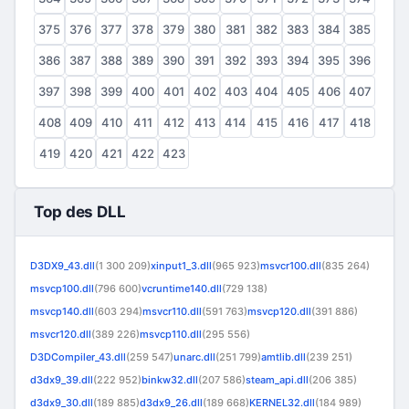
375
376
377
378
379
380
381
382
383
384
385
386
387
388
389
390
391
392
393
394
395
396
397
398
399
400
401
402
403
404
405
406
407
408
409
410
411
412
413
414
415
416
417
418
419
420
421
422
423
Top des DLL
D3DX9_43.dll
(1 300 209)
xinput1_3.dll
(965 923)
msvcr100.dll
(835 264)
msvcp100.dll
(796 600)
vcruntime140.dll
(729 138)
msvcp140.dll
(603 294)
msvcr110.dll
(591 763)
msvcp120.dll
(391 886)
msvcr120.dll
(389 226)
msvcp110.dll
(295 556)
D3DCompiler_43.dll
(259 547)
unarc.dll
(251 799)
amtlib.dll
(239 251)
d3dx9_39.dll
(222 952)
binkw32.dll
(207 586)
steam_api.dll
(206 385)
d3dx9_30.dll
(189 885)
d3dx9_26.dll
(189 668)
KERNEL32.dll
(184 989)