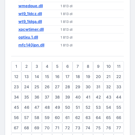
wmedque.dll
1 813 dl
wt9_1ldcz.dll
1 813 dl
wt9_1ldga.dll
1 813 dl
xpcwtimer.dll
1 813 dl
optixu.1.dll
1 813 dl
mfc140jpn.dll
1 813 dl
1
2
3
4
5
6
7
8
9
10
11
12
13
14
15
16
17
18
19
20
21
22
23
24
25
26
27
28
29
30
31
32
33
34
35
36
37
38
39
40
41
42
43
44
45
46
47
48
49
50
51
52
53
54
55
56
57
58
59
60
61
62
63
64
65
66
67
68
69
70
71
72
73
74
75
76
77