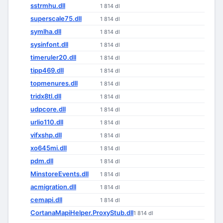
sstrmhu.dll
1 814 dl
superscale75.dll
1 814 dl
symlha.dll
1 814 dl
sysinfont.dll
1 814 dl
timeruler20.dll
1 814 dl
tipp469.dll
1 814 dl
topmenures.dll
1 814 dl
tridx8tl.dll
1 814 dl
udpcore.dll
1 814 dl
urlio110.dll
1 814 dl
vifxshp.dll
1 814 dl
xo645mi.dll
1 814 dl
pdm.dll
1 814 dl
MinstoreEvents.dll
1 814 dl
acmigration.dll
1 814 dl
cemapi.dll
1 814 dl
CortanaMapiHelper.ProxyStub.dll
1 814 dl