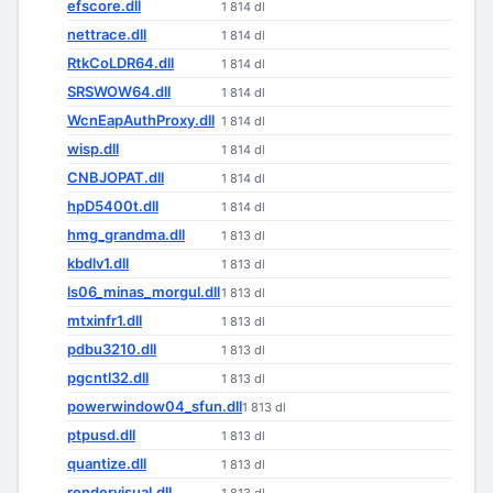
efscore.dll
1 814 dl
nettrace.dll
1 814 dl
RtkCoLDR64.dll
1 814 dl
SRSWOW64.dll
1 814 dl
WcnEapAuthProxy.dll
1 814 dl
wisp.dll
1 814 dl
CNBJOPAT.dll
1 814 dl
hpD5400t.dll
1 814 dl
hmg_grandma.dll
1 813 dl
kbdlv1.dll
1 813 dl
ls06_minas_morgul.dll
1 813 dl
mtxinfr1.dll
1 813 dl
pdbu3210.dll
1 813 dl
pgcntl32.dll
1 813 dl
powerwindow04_sfun.dll
1 813 dl
ptpusd.dll
1 813 dl
quantize.dll
1 813 dl
rendervisual.dll