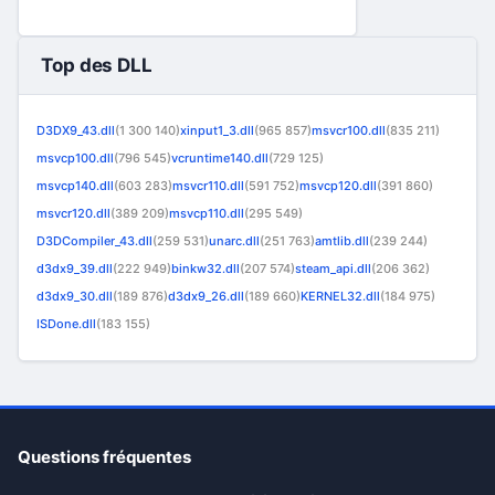
Top des DLL
D3DX9_43.dll
(1 300 140)
xinput1_3.dll
(965 857)
msvcr100.dll
(835 211)
msvcp100.dll
(796 545)
vcruntime140.dll
(729 125)
msvcp140.dll
(603 283)
msvcr110.dll
(591 752)
msvcp120.dll
(391 860)
msvcr120.dll
(389 209)
msvcp110.dll
(295 549)
D3DCompiler_43.dll
(259 531)
unarc.dll
(251 763)
amtlib.dll
(239 244)
d3dx9_39.dll
(222 949)
binkw32.dll
(207 574)
steam_api.dll
(206 362)
d3dx9_30.dll
(189 876)
d3dx9_26.dll
(189 660)
KERNEL32.dll
(184 975)
ISDone.dll
(183 155)
Questions fréquentes