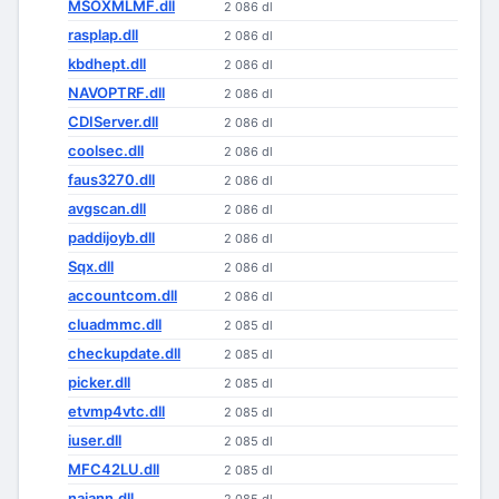
MSOXMLMF.dll
2 086 dl
rasplap.dll
2 086 dl
kbdhept.dll
2 086 dl
NAVOPTRF.dll
2 086 dl
CDIServer.dll
2 086 dl
coolsec.dll
2 086 dl
faus3270.dll
2 086 dl
avgscan.dll
2 086 dl
paddijoyb.dll
2 086 dl
Sqx.dll
2 086 dl
accountcom.dll
2 086 dl
cluadmmc.dll
2 085 dl
checkupdate.dll
2 085 dl
picker.dll
2 085 dl
etvmp4vtc.dll
2 085 dl
iuser.dll
2 085 dl
MFC42LU.dll
2 085 dl
naiann.dll