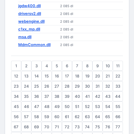
jgdw400.dll
2 085 dl
driversv2.dll
2 085 dl
webengine.dll
2 085 dl
c1xx_mp.dll
2 085 dl
msa.dll
2 085 dl
MdmCommon.dll
2 085 dl
1
2
3
4
5
6
7
8
9
10
11
12
13
14
15
16
17
18
19
20
21
22
23
24
25
26
27
28
29
30
31
32
33
34
35
36
37
38
39
40
41
42
43
44
45
46
47
48
49
50
51
52
53
54
55
56
57
58
59
60
61
62
63
64
65
66
67
68
69
70
71
72
73
74
75
76
77