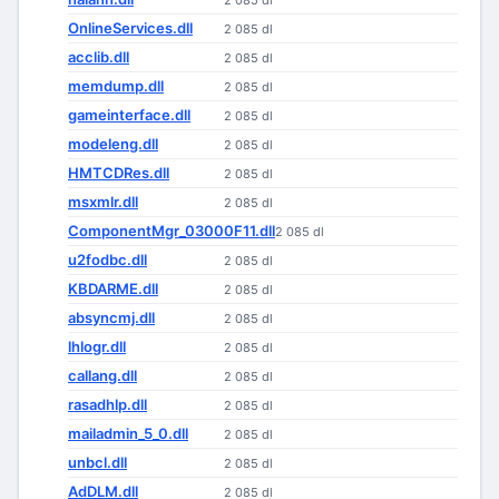
2 085 dl
OnlineServices.dll
2 085 dl
acclib.dll
2 085 dl
memdump.dll
2 085 dl
gameinterface.dll
2 085 dl
modeleng.dll
2 085 dl
HMTCDRes.dll
2 085 dl
msxmlr.dll
2 085 dl
ComponentMgr_03000F11.dll
2 085 dl
u2fodbc.dll
2 085 dl
KBDARME.dll
2 085 dl
absyncmj.dll
2 085 dl
lhlogr.dll
2 085 dl
callang.dll
2 085 dl
rasadhlp.dll
2 085 dl
mailadmin_5_0.dll
2 085 dl
unbcl.dll
2 085 dl
AdDLM.dll
2 085 dl