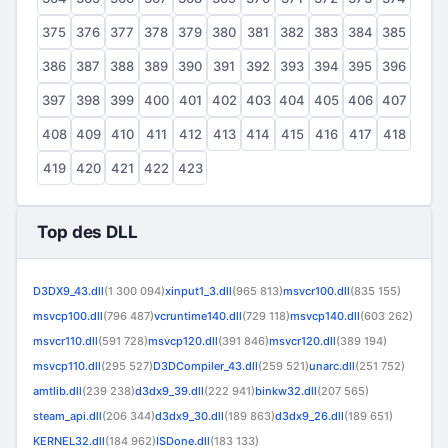
375
376
377
378
379
380
381
382
383
384
385
386
387
388
389
390
391
392
393
394
395
396
397
398
399
400
401
402
403
404
405
406
407
408
409
410
411
412
413
414
415
416
417
418
419
420
421
422
423
Top des DLL
D3DX9_43.dll
(1 300 094)
xinput1_3.dll
(965 813)
msvcr100.dll
(835 155)
msvcp100.dll
(796 487)
vcruntime140.dll
(729 118)
msvcp140.dll
(603 262)
msvcr110.dll
(591 728)
msvcp120.dll
(391 846)
msvcr120.dll
(389 194)
msvcp110.dll
(295 527)
D3DCompiler_43.dll
(259 521)
unarc.dll
(251 752)
amtlib.dll
(239 238)
d3dx9_39.dll
(222 941)
binkw32.dll
(207 565)
steam_api.dll
(206 344)
d3dx9_30.dll
(189 863)
d3dx9_26.dll
(189 651)
KERNEL32.dll
(184 962)
ISDone.dll
(183 133)