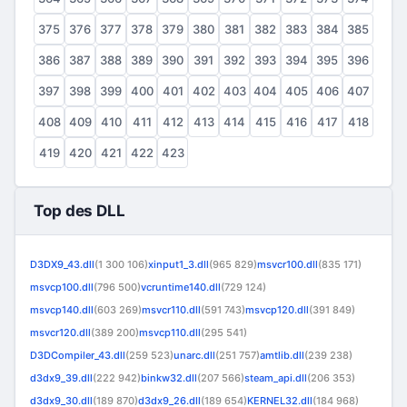
375
376
377
378
379
380
381
382
383
384
385
386
387
388
389
390
391
392
393
394
395
396
397
398
399
400
401
402
403
404
405
406
407
408
409
410
411
412
413
414
415
416
417
418
419
420
421
422
423
Top des DLL
D3DX9_43.dll
(1 300 106)
xinput1_3.dll
(965 829)
msvcr100.dll
(835 171)
msvcp100.dll
(796 500)
vcruntime140.dll
(729 124)
msvcp140.dll
(603 269)
msvcr110.dll
(591 743)
msvcp120.dll
(391 849)
msvcr120.dll
(389 200)
msvcp110.dll
(295 541)
D3DCompiler_43.dll
(259 523)
unarc.dll
(251 757)
amtlib.dll
(239 238)
d3dx9_39.dll
(222 942)
binkw32.dll
(207 566)
steam_api.dll
(206 353)
d3dx9_30.dll
(189 870)
d3dx9_26.dll
(189 654)
KERNEL32.dll
(184 968)