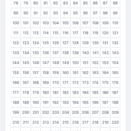
78
79
80
81
82
83
84
85
86
87
88
89
90
91
92
93
94
95
96
97
98
99
100
101
102
103
104
105
106
107
108
109
110
111
112
113
114
115
116
117
118
119
120
121
122
123
124
125
126
127
128
129
130
131
132
133
134
135
136
137
138
139
140
141
142
143
144
145
146
147
148
149
150
151
152
153
154
155
156
157
158
159
160
161
162
163
164
165
166
167
168
169
170
171
172
173
174
175
176
177
178
179
180
181
182
183
184
185
186
187
188
189
190
191
192
193
194
195
196
197
198
199
200
201
202
203
204
205
206
207
208
209
210
211
212
213
214
215
216
217
218
219
220