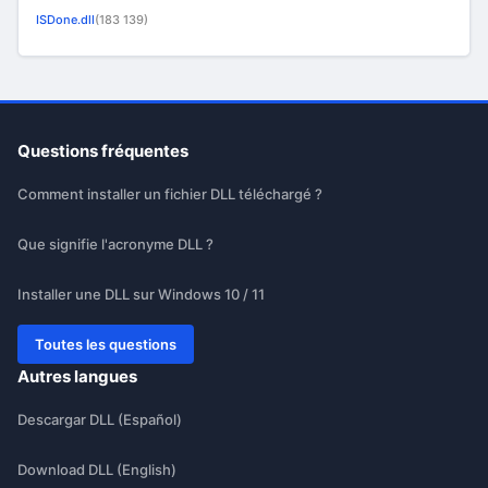
ISDone.dll
(183 139)
Questions fréquentes
Comment installer un fichier DLL téléchargé ?
Que signifie l'acronyme DLL ?
Installer une DLL sur Windows 10 / 11
Toutes les questions
Autres langues
Descargar DLL (Español)
Download DLL (English)