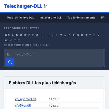
Telecharger-DLL
.fr
Tous les fichiers DLL
Installer une DLL
Top téléchargements
FAQ /
PARCOURIR PAR LETTRE :
0-9
A
B
C
D
E
F
G
H
I
J
K
L
M
N
O
P
Q
R
S
T
U
V
W
X
Y
Z
RECHERCHER UN FICHIER DLL :
Nom du fichier DLL
Fichiers DLL les plus téléchargés
vb_aphrov1.dll
1 952 dl
vfp6kor.dll
1 952 dl