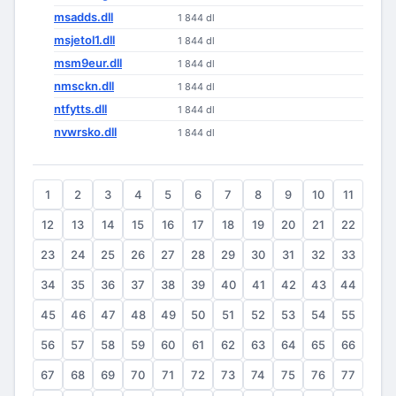
msadds.dll
1 844 dl
msjetol1.dll
1 844 dl
msm9eur.dll
1 844 dl
nmsckn.dll
1 844 dl
ntfytts.dll
1 844 dl
nvwrsko.dll
1 844 dl
1
2
3
4
5
6
7
8
9
10
11
12
13
14
15
16
17
18
19
20
21
22
23
24
25
26
27
28
29
30
31
32
33
34
35
36
37
38
39
40
41
42
43
44
45
46
47
48
49
50
51
52
53
54
55
56
57
58
59
60
61
62
63
64
65
66
67
68
69
70
71
72
73
74
75
76
77