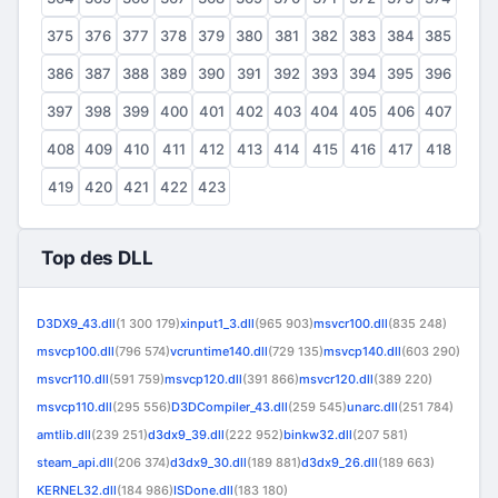
375
376
377
378
379
380
381
382
383
384
385
386
387
388
389
390
391
392
393
394
395
396
397
398
399
400
401
402
403
404
405
406
407
408
409
410
411
412
413
414
415
416
417
418
419
420
421
422
423
Top des DLL
D3DX9_43.dll
(1 300 179)
xinput1_3.dll
(965 903)
msvcr100.dll
(835 248)
msvcp100.dll
(796 574)
vcruntime140.dll
(729 135)
msvcp140.dll
(603 290)
msvcr110.dll
(591 759)
msvcp120.dll
(391 866)
msvcr120.dll
(389 220)
msvcp110.dll
(295 556)
D3DCompiler_43.dll
(259 545)
unarc.dll
(251 784)
amtlib.dll
(239 251)
d3dx9_39.dll
(222 952)
binkw32.dll
(207 581)
steam_api.dll
(206 374)
d3dx9_30.dll
(189 881)
d3dx9_26.dll
(189 663)
KERNEL32.dll
(184 986)
ISDone.dll
(183 180)