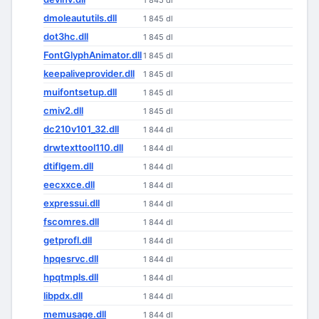
1 845 dl
dmoleaututils.dll
1 845 dl
dot3hc.dll
1 845 dl
FontGlyphAnimator.dll
1 845 dl
keepaliveprovider.dll
1 845 dl
muifontsetup.dll
1 845 dl
cmiv2.dll
1 845 dl
dc210v101_32.dll
1 844 dl
drwtexttool110.dll
1 844 dl
dtiflgem.dll
1 844 dl
eecxxce.dll
1 844 dl
expressui.dll
1 844 dl
fscomres.dll
1 844 dl
getprofl.dll
1 844 dl
hpqesrvc.dll
1 844 dl
hpqtmpls.dll
1 844 dl
libpdx.dll
1 844 dl
memusage.dll
1 844 dl