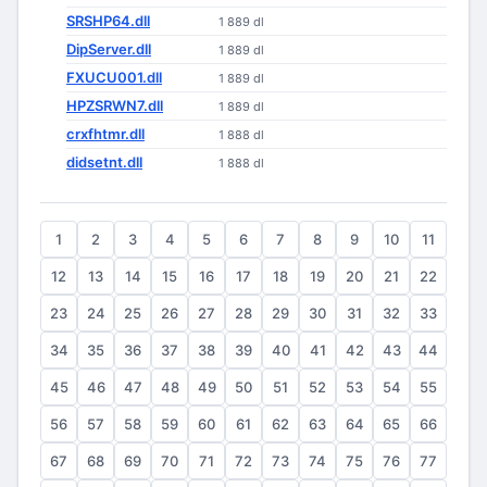
SRSHP64.dll
1 889 dl
DipServer.dll
1 889 dl
FXUCU001.dll
1 889 dl
HPZSRWN7.dll
1 889 dl
crxfhtmr.dll
1 888 dl
didsetnt.dll
1 888 dl
1
2
3
4
5
6
7
8
9
10
11
12
13
14
15
16
17
18
19
20
21
22
23
24
25
26
27
28
29
30
31
32
33
34
35
36
37
38
39
40
41
42
43
44
45
46
47
48
49
50
51
52
53
54
55
56
57
58
59
60
61
62
63
64
65
66
67
68
69
70
71
72
73
74
75
76
77