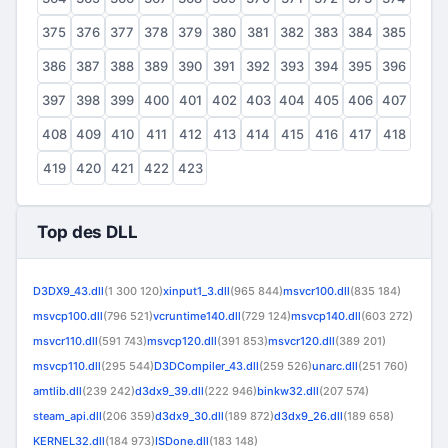
375
376
377
378
379
380
381
382
383
384
385
386
387
388
389
390
391
392
393
394
395
396
397
398
399
400
401
402
403
404
405
406
407
408
409
410
411
412
413
414
415
416
417
418
419
420
421
422
423
Top des DLL
D3DX9_43.dll
(1 300 120)
xinput1_3.dll
(965 844)
msvcr100.dll
(835 184)
msvcp100.dll
(796 521)
vcruntime140.dll
(729 124)
msvcp140.dll
(603 272)
msvcr110.dll
(591 743)
msvcp120.dll
(391 853)
msvcr120.dll
(389 201)
msvcp110.dll
(295 544)
D3DCompiler_43.dll
(259 526)
unarc.dll
(251 760)
amtlib.dll
(239 242)
d3dx9_39.dll
(222 946)
binkw32.dll
(207 574)
steam_api.dll
(206 359)
d3dx9_30.dll
(189 872)
d3dx9_26.dll
(189 658)
KERNEL32.dll
(184 973)
ISDone.dll
(183 148)