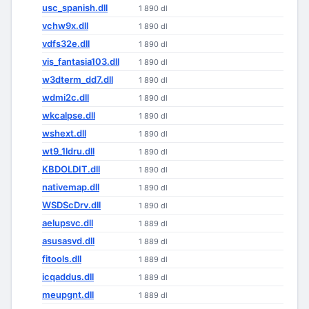
usc_spanish.dll
1 890 dl
vchw9x.dll
1 890 dl
vdfs32e.dll
1 890 dl
vis_fantasia103.dll
1 890 dl
w3dterm_dd7.dll
1 890 dl
wdmi2c.dll
1 890 dl
wkcalpse.dll
1 890 dl
wshext.dll
1 890 dl
wt9_1ldru.dll
1 890 dl
KBDOLDIT.dll
1 890 dl
nativemap.dll
1 890 dl
WSDScDrv.dll
1 890 dl
aelupsvc.dll
1 889 dl
asusasvd.dll
1 889 dl
fitools.dll
1 889 dl
icqaddus.dll
1 889 dl
meupgnt.dll
1 889 dl