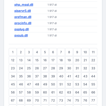
php_msql.dll
1 917 dl
piservr5.dll
1 917 dl
prefman.dll
1 917 dl
procinfo.dll
1 917 dl
psplug.dll
1 917 dl
pxsub.dll
1 917 dl
1
2
3
4
5
6
7
8
9
10
11
12
13
14
15
16
17
18
19
20
21
22
23
24
25
26
27
28
29
30
31
32
33
34
35
36
37
38
39
40
41
42
43
44
45
46
47
48
49
50
51
52
53
54
55
56
57
58
59
60
61
62
63
64
65
66
67
68
69
70
71
72
73
74
75
76
77