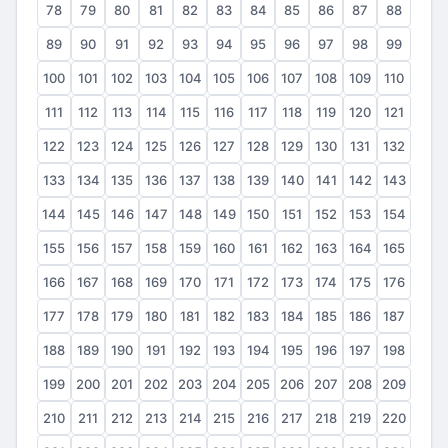
78
79
80
81
82
83
84
85
86
87
88
89
90
91
92
93
94
95
96
97
98
99
100
101
102
103
104
105
106
107
108
109
110
111
112
113
114
115
116
117
118
119
120
121
122
123
124
125
126
127
128
129
130
131
132
133
134
135
136
137
138
139
140
141
142
143
144
145
146
147
148
149
150
151
152
153
154
155
156
157
158
159
160
161
162
163
164
165
166
167
168
169
170
171
172
173
174
175
176
177
178
179
180
181
182
183
184
185
186
187
188
189
190
191
192
193
194
195
196
197
198
199
200
201
202
203
204
205
206
207
208
209
210
211
212
213
214
215
216
217
218
219
220