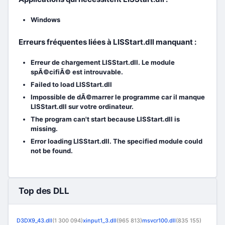
Windows
Erreurs fréquentes liées à LISStart.dll manquant :
Erreur de chargement LISStart.dll. Le module
spÃ©cifiÃ© est introuvable.
Failed to load LISStart.dll
Impossible de dÃ©marrer le programme car il manque
LISStart.dll sur votre ordinateur.
The program can't start because LISStart.dll is
missing.
Error loading LISStart.dll. The specified module could
not be found.
Top des DLL
D3DX9_43.dll
(1 300 094)
xinput1_3.dll
(965 813)
msvcr100.dll
(835 155)