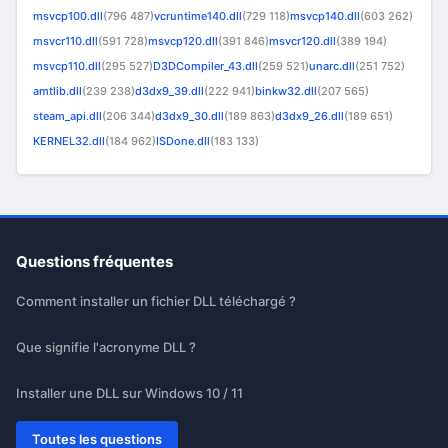
msvcp100.dll
(796 487)
vcruntime140.dll
(729 118)
msvcp140.dll
(603 262)
msvcr110.dll
(591 728)
msvcp120.dll
(391 846)
msvcr120.dll
(389 194)
msvcp110.dll
(295 527)
D3DCompiler_43.dll
(259 521)
unarc.dll
(251 752)
amtlib.dll
(239 238)
d3dx9_39.dll
(222 941)
binkw32.dll
(207 565)
steam_api.dll
(206 344)
d3dx9_30.dll
(189 863)
d3dx9_26.dll
(189 651)
KERNEL32.dll
(184 962)
ISDone.dll
(183 133)
Questions fréquentes
Comment installer un fichier DLL téléchargé ?
Que signifie l'acronyme DLL ?
Installer une DLL sur Windows 10 / 11
Toutes les questions