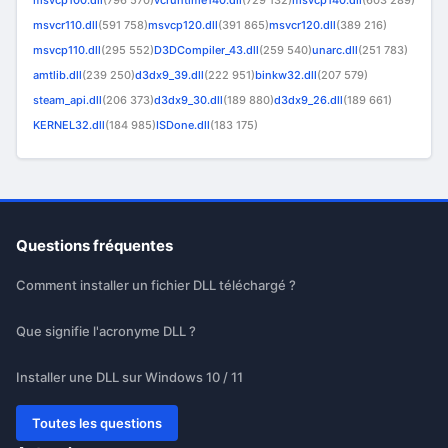
msvcp100.dll
(796 570)
vcruntime140.dll
(729 132)
msvcp140.dll
(603 289)
msvcr110.dll
(591 758)
msvcp120.dll
(391 865)
msvcr120.dll
(389 216)
msvcp110.dll
(295 552)
D3DCompiler_43.dll
(259 540)
unarc.dll
(251 783)
amtlib.dll
(239 250)
d3dx9_39.dll
(222 951)
binkw32.dll
(207 579)
steam_api.dll
(206 373)
d3dx9_30.dll
(189 880)
d3dx9_26.dll
(189 661)
KERNEL32.dll
(184 985)
ISDone.dll
(183 175)
Questions fréquentes
Comment installer un fichier DLL téléchargé ?
Que signifie l'acronyme DLL ?
Installer une DLL sur Windows 10 / 11
Toutes les questions