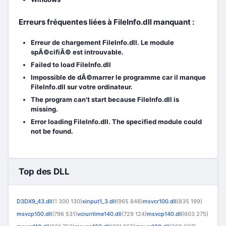
Erreurs fréquentes liées à FileInfo.dll manquant :
Erreur de chargement FileInfo.dll. Le module
spÃ©cifiÃ© est introuvable.
Failed to load FileInfo.dll
Impossible de dÃ©marrer le programme car il manque
FileInfo.dll sur votre ordinateur.
The program can't start because FileInfo.dll is
missing.
Error loading FileInfo.dll. The specified module could
not be found.
Top des DLL
D3DX9_43.dll
(1 300 130)
xinput1_3.dll
(965 848)
msvcr100.dll
(835 199)
msvcp100.dll
(796 531)
vcruntime140.dll
(729 124)
msvcp140.dll
(603 275)