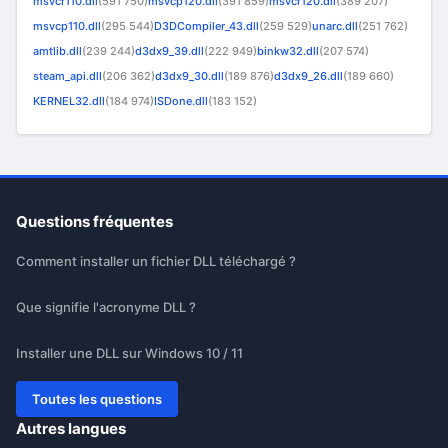
msvcr110.dll
(591 750)
msvcp120.dll
(391 859)
msvcr120.dll
(389 207)
msvcp110.dll
(295 544)
D3DCompiler_43.dll
(259 529)
unarc.dll
(251 762)
amtlib.dll
(239 244)
d3dx9_39.dll
(222 949)
binkw32.dll
(207 574)
steam_api.dll
(206 362)
d3dx9_30.dll
(189 876)
d3dx9_26.dll
(189 660)
KERNEL32.dll
(184 974)
ISDone.dll
(183 152)
Questions fréquentes
Comment installer un fichier DLL téléchargé ?
Que signifie l'acronyme DLL ?
Installer une DLL sur Windows 10 / 11
Toutes les questions
Autres langues