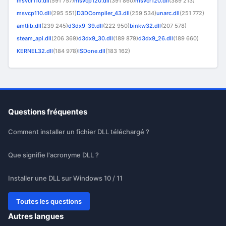
msvcr110.dll
(591 757)
msvcp120.dll
(391 860)
msvcr120.dll
(389 213)
msvcp110.dll
(295 551)
D3DCompiler_43.dll
(259 534)
unarc.dll
(251 772)
amtlib.dll
(239 245)
d3dx9_39.dll
(222 950)
binkw32.dll
(207 578)
steam_api.dll
(206 369)
d3dx9_30.dll
(189 879)
d3dx9_26.dll
(189 660)
KERNEL32.dll
(184 978)
ISDone.dll
(183 162)
Questions fréquentes
Comment installer un fichier DLL téléchargé ?
Que signifie l'acronyme DLL ?
Installer une DLL sur Windows 10 / 11
Toutes les questions
Autres langues