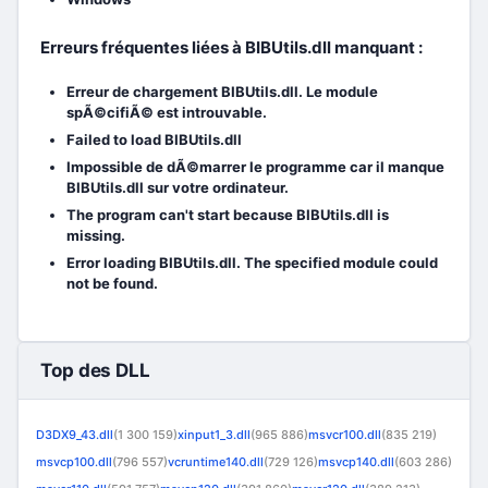
Erreurs fréquentes liées à BIBUtils.dll manquant :
Erreur de chargement BIBUtils.dll. Le module
spÃ©cifiÃ© est introuvable.
Failed to load BIBUtils.dll
Impossible de dÃ©marrer le programme car il manque
BIBUtils.dll sur votre ordinateur.
The program can't start because BIBUtils.dll is
missing.
Error loading BIBUtils.dll. The specified module could
not be found.
Top des DLL
D3DX9_43.dll
(1 300 159)
xinput1_3.dll
(965 886)
msvcr100.dll
(835 219)
msvcp100.dll
(796 557)
vcruntime140.dll
(729 126)
msvcp140.dll
(603 286)