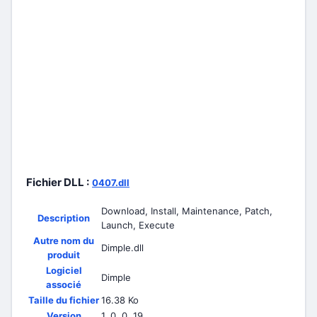
Fichier DLL :
0407.dll
Download, Install, Maintenance, Patch,
Description
Launch, Execute
Autre nom du
Dimple.dll
produit
Logiciel
Dimple
associé
Taille du fichier
16.38 Ko
Version
1, 0, 0, 19