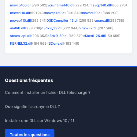
msvcp100.dll
(796 502)
vcruntime140.dll
(729 124)
msvcp140.dll
(603 270)
msvcr110.dll
(591 743)
msvcp120.dll
(391 849)
msvcr120.dll
(389 200)
msvcp110.dll
(295 541)
D3DCompiler_43.dll
(259 525)
unarc.dll
(251 758)
amtlib.dll
(239 238)
d3dx9_39.dll
(222 944)
binkw32.dll
(207 566)
steam_api.dll
(206 353)
d3dx9_30.dll
(189 870)
d3dx9_26.dll
(189 655)
KERNEL32.dll
(184 969)
ISDone.dll
(183 146)
Questions fréquentes
Comment installer un fichier DLL téléchargé ?
Que signifie l'acronyme DLL ?
Installer une DLL sur Windows 10 / 11
Toutes les questions