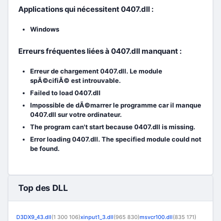
Applications qui nécessitent 0407.dll :
Windows
Erreurs fréquentes liées à 0407.dll manquant :
Erreur de chargement 0407.dll. Le module
spÃ©cifiÃ© est introuvable.
Failed to load 0407.dll
Impossible de dÃ©marrer le programme car il manque
0407.dll sur votre ordinateur.
The program can't start because 0407.dll is missing.
Error loading 0407.dll. The specified module could not
be found.
Top des DLL
D3DX9_43.dll
(1 300 106)
xinput1_3.dll
(965 830)
msvcr100.dll
(835 171)