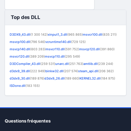
Top des DLL
D3DX9_43.dll
(1 300 142)
xinput1_3.dll
(965 865)
msvcr100.dll
(835 211)
msvcp100.dll
(796 546)
vcruntime140.dll
(729 125)
msvcp140.dll
(603 283)
msvcr110.dll
(591 752)
msvcp120.dll
(391 860)
msvcr120.dll
(389 209)
msvcp110.dll
(295 549)
D3DCompiler_43.dll
(259 531)
unarc.dll
(251 763)
amtlib.dll
(239 244)
d3dx9_39.dll
(222 949)
binkw32.dll
(207 574)
steam_api.dll
(206 362)
d3dx9_30.dll
(189 876)
d3dx9_26.dll
(189 660)
KERNEL32.dll
(184 975)
ISDone.dll
(183 155)
Questions fréquentes