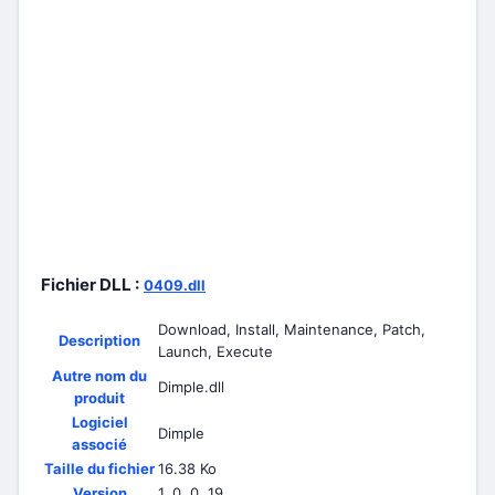
Fichier DLL :
0409.dll
Download, Install, Maintenance, Patch,
Description
Launch, Execute
Autre nom du
Dimple.dll
produit
Logiciel
Dimple
associé
Taille du fichier
16.38 Ko
Version
1, 0, 0, 19