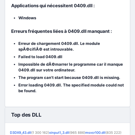
Applications qui nécessitent 0409.dll :
Windows
Erreurs fréquentes liées à 0409.dll manquant :
Erreur de chargement 0409.dll. Le module
spÃ©cifiÃ© est introuvable.
Failed to load 0409.dll
Impossible de dÃ©marrer le programme car il manque
0409.dll sur votre ordinateur.
The program can't start because 0409.dll is missing.
Error loading 0409.dll. The specified module could not
be found.
Top des DLL
D3DX9_43.dll
(1 300 162)
xinput1_3.dll
(965 886)
msvcr100.dll
(835 222)