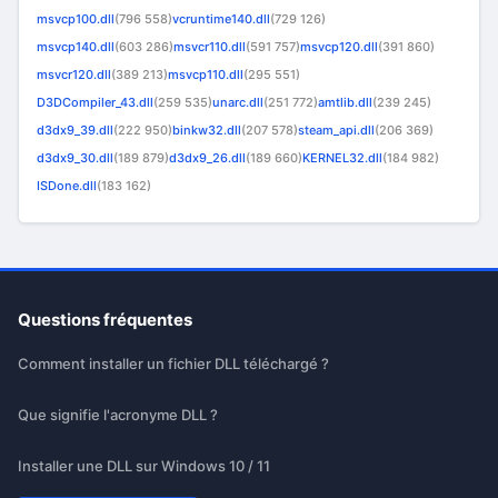
msvcp100.dll
(796 558)
vcruntime140.dll
(729 126)
msvcp140.dll
(603 286)
msvcr110.dll
(591 757)
msvcp120.dll
(391 860)
msvcr120.dll
(389 213)
msvcp110.dll
(295 551)
D3DCompiler_43.dll
(259 535)
unarc.dll
(251 772)
amtlib.dll
(239 245)
d3dx9_39.dll
(222 950)
binkw32.dll
(207 578)
steam_api.dll
(206 369)
d3dx9_30.dll
(189 879)
d3dx9_26.dll
(189 660)
KERNEL32.dll
(184 982)
ISDone.dll
(183 162)
Questions fréquentes
Comment installer un fichier DLL téléchargé ?
Que signifie l'acronyme DLL ?
Installer une DLL sur Windows 10 / 11