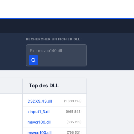
RECHERCHER UN FICHIER DLL :
Nom du fichier DLL
Top des DLL
D3DX9_43.dll
(1 300 128)
xinput1_3.dll
(965 848)
msvcr100.dll
(835 199)
msvcp100.dll
(796 531)