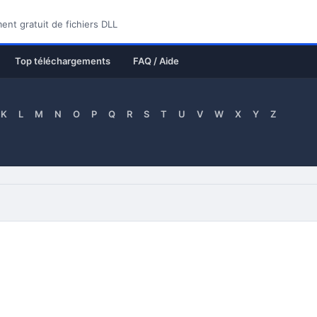
nt gratuit de fichiers DLL
Top téléchargements
FAQ / Aide
K
L
M
N
O
P
Q
R
S
T
U
V
W
X
Y
Z