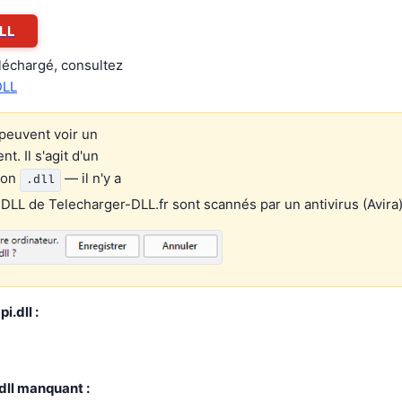
LL
éléchargé, consultez
DLL
peuvent voir un
. Il s'agit d'un
ion
— il n'y a
.dll
 DLL de Telecharger-DLL.fr sont scannés par un antivirus (Avira)
i.dll :
dll manquant :