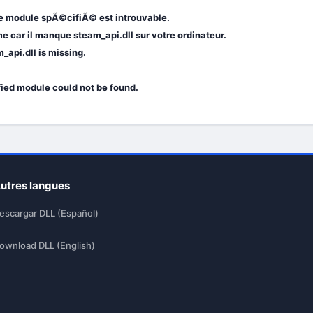
Le module spÃ©cifiÃ© est introuvable.
car il manque steam_api.dll sur votre ordinateur.
_api.dll is missing.
fied module could not be found.
utres langues
escargar DLL (Español)
ownload DLL (English)