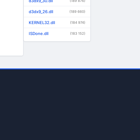
d3dx9_30.dll
(189 876)
d3dx9_26.dll
(189 660)
KERNEL32.dll
(184 974)
ISDone.dll
(183 152)