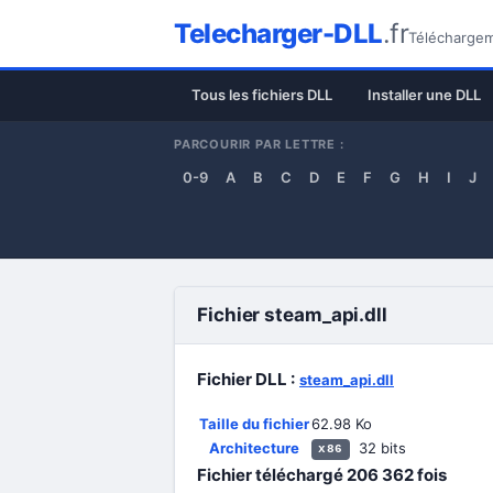
Telecharger-DLL
.fr
Téléchargeme
Tous les fichiers DLL
Installer une DLL
PARCOURIR PAR LETTRE :
0-9
A
B
C
D
E
F
G
H
I
J
Fichier steam_api.dll
Fichier DLL :
steam_api.dll
Taille du fichier
62.98 Ko
Architecture
32 bits
x86
Fichier téléchargé
206 362
fois