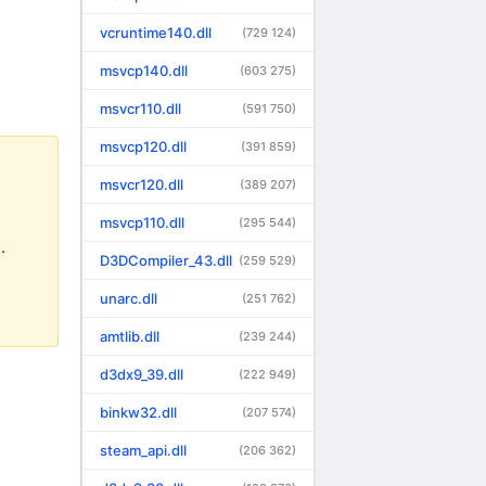
vcruntime140.dll
(729 124)
msvcp140.dll
(603 275)
msvcr110.dll
(591 750)
msvcp120.dll
(391 859)
msvcr120.dll
(389 207)
msvcp110.dll
(295 544)
.
D3DCompiler_43.dll
(259 529)
unarc.dll
(251 762)
amtlib.dll
(239 244)
d3dx9_39.dll
(222 949)
binkw32.dll
(207 574)
steam_api.dll
(206 362)