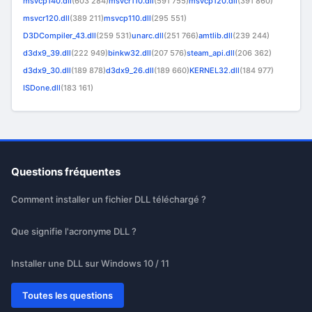
msvcp140.dll
(603 284)
msvcr110.dll
(591 755)
msvcp120.dll
(391 860)
msvcr120.dll
(389 211)
msvcp110.dll
(295 551)
D3DCompiler_43.dll
(259 531)
unarc.dll
(251 766)
amtlib.dll
(239 244)
d3dx9_39.dll
(222 949)
binkw32.dll
(207 576)
steam_api.dll
(206 362)
d3dx9_30.dll
(189 878)
d3dx9_26.dll
(189 660)
KERNEL32.dll
(184 977)
ISDone.dll
(183 161)
Questions fréquentes
Comment installer un fichier DLL téléchargé ?
Que signifie l'acronyme DLL ?
Installer une DLL sur Windows 10 / 11
Toutes les questions