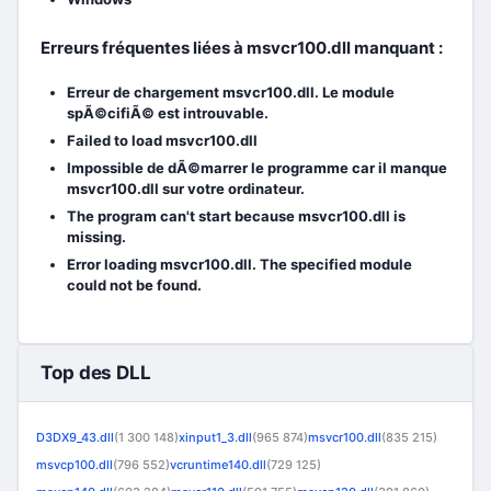
Erreurs fréquentes liées à msvcr100.dll manquant :
Erreur de chargement msvcr100.dll. Le module
spÃ©cifiÃ© est introuvable.
Failed to load msvcr100.dll
Impossible de dÃ©marrer le programme car il manque
msvcr100.dll sur votre ordinateur.
The program can't start because msvcr100.dll is
missing.
Error loading msvcr100.dll. The specified module
could not be found.
Top des DLL
D3DX9_43.dll
(1 300 148)
xinput1_3.dll
(965 874)
msvcr100.dll
(835 215)
msvcp100.dll
(796 552)
vcruntime140.dll
(729 125)